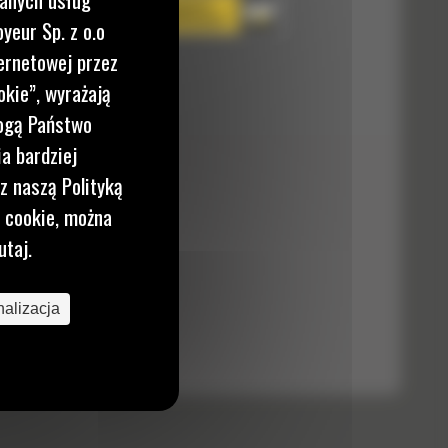
yeur Sp. z o.o
ernetowej przez
okie”, wyrażają
mogą Państwo
a bardziej
H130GC S
z naszą Polityką
i cookie, można
utaj.
alizacja