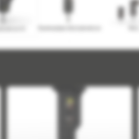
Wysokowydajne młoty hydrauliczne
Młoty
ydrauliczne GC