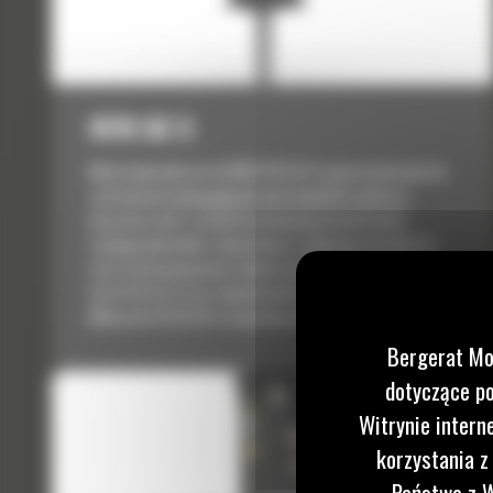
H115 GC S
Młoty hydrauliczne Cat® H115 GC S są przeznaczone do
zastosowań wymagających wytrzymałości podczas
kruszenia skał i rozbiórki betonowych konstrukcji.
Zasługą hydrauliki o dużej mocy i szybkiego dostępu do
stref serwisowych jest większa wydajność pracy młotów
Cat H115 GC S oraz zmniejszenie kosztów konserwacji.
Młoty Cat H115 GC S stanowią wszechstronne...
Bergerat Mo
dotyczące po
Witrynie intern
korzystania z
Państwo z W