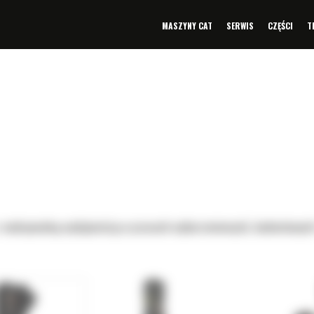
MASZYNY CAT
SERWIS
CZĘŚCI
T
 z maksymalną wydajnością w pracach wyburzeniowych, budowlanych