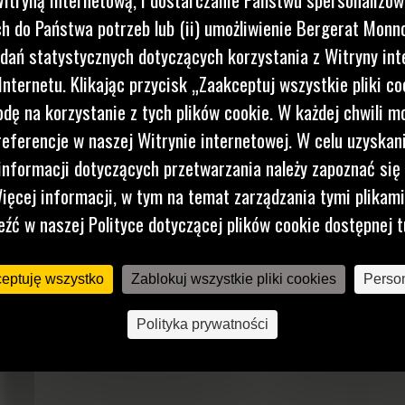
 do Państwa potrzeb lub (ii) umożliwienie Bergerat Monno
dań statystycznych dotyczących korzystania z Witryny int
nternetu. Klikając przycisk „Zaakceptuj wszystkie pliki co
dę na korzystanie z tych plików cookie. W każdej chwili 
referencje w naszej Witrynie internetowej. W celu uzyskani
H140 GC S
nformacji dotyczących przetwarzania należy zapoznać się 
ięcej informacji, w tym na temat zarządzania tymi plikam
Młoty hydrauliczne Cat® szybko uporają się z różnymi
pracami rozbiórkowymi, budowlanymi i w kamieniołomach.
eźć w naszej Polityce dotyczącej plików cookie dostępnej t
Prosta i lekka konstrukcja młotów GC S cechuje się
niezawodnością, trwałością i świetną relacją ceny do
możliwości właściwymi dla produktów Cat. Efektem jest
ceptuję wszystko
Zablokuj wszystkie pliki cookies
Person
rozwiązanie o niskim koszcie godziny pracy, które w
każdych okolicznościach zapewnia odpowiednią moc...
Polityka prywatności