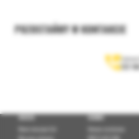
POZOSTAŃMY W KONTAKCIE
Zadzwoń
122 10
OFERTA
SERWIS
Nowe maszyny Cat
Umowa serwisowa
Maszyny używane
PARTS.CAT.COM