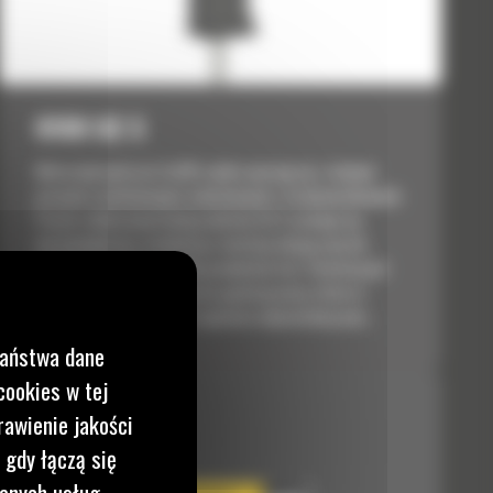
H180 GC S
Młoty hydrauliczne Cat® szybko uporają się z różnymi
pracami rozbiórkowymi, budowlanymi i w kamieniołomach.
Prosta i lekka konstrukcja młotów GC S cechuje się
niezawodnością, trwałością i świetną relacją ceny do
możliwości właściwymi dla produktów Cat. Efektem jest
rozwiązanie o niskim koszcie godziny pracy, które w
każdych okolicznościach zapewnia odpowiednią moc...
Państwa dane
cookies w tej
rawienie jakości
 gdy łączą się
wanych usług