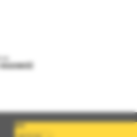
o nas
J WIADOMOŚĆ
KRAJ