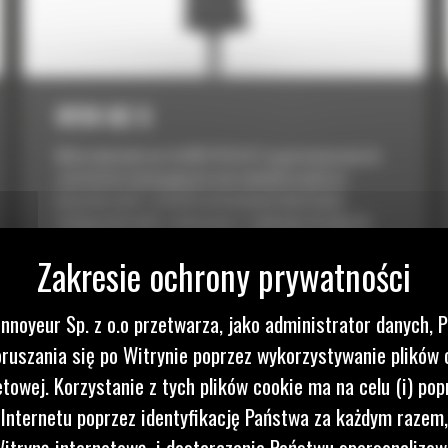
H110 GC S
Młoty hydrauliczne Cat® H110 GC S są przeznaczone do
zastosowań wymagających wytrzymałości podczas
kruszenia skał i rozbiórki betonowych konstrukcji.
Zasługą hydrauliki o dużej mocy i szybkiego dostępu do
stref serwisowych jest większa wydajność pracy młotów
Cat H110 GC S oraz zmniejszenie kosztów konserwacji.
Młoty Cat H110 GC S stanowią wszechstronne...
nnoyeur Sp. z o.o przetwarza, jako administrator danych, 
ruszania się po Witrynie poprzez wykorzystywanie plików 
etowej. Korzystanie z tych plików cookie ma na celu (i) pop
 Internetu poprzez identyfikację Państwa za każdym razem,
itryną internetową, i dostarczanie Państwu spersonalizo