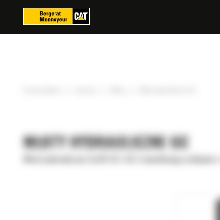
Panel zarządzania plikami cookies
»
»
»
Strona główna
Osprzęt
Młoty
Młoty hydrauliczne GC
MŁOTY HYDRAULICZNE GC
Młoty hydrauliczne Cat® GC i GC S umożliwiają rozbijanie