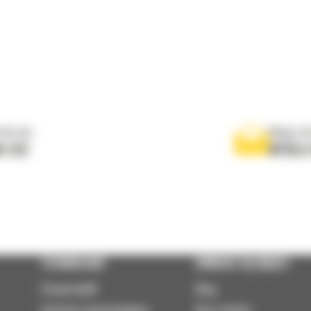
 do nas
Napisz d
0 122
WYŚLI
TECHNOLOGIE
DOWIEDZ SIĘ WIĘCEJ
VisionLink®
Blog
Systemy wspomagające
Baza wiedzy