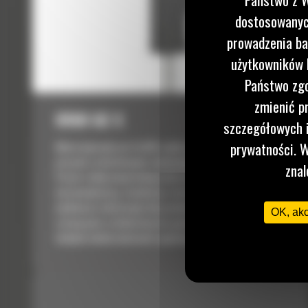
dostosowanych
prowadzenia ba
użytkowników I
Państwo zgo
zmienić p
H160 GC S
szczegółowych i
prywatności. W
Młoty hydrauliczne Cat® szybko uporają się z różnymi
pracami rozbiórkowymi, budowlanymi i w kamieniołomach.
znal
Prosta i lekka konstrukcja młotów GC S cechuje się
niezawodnością, trwałością i świetną relacją ceny do
możliwości właściwymi dla produktów Cat. Efektem jest
OK, ak
rozwiązanie o niskim koszcie godziny pracy, które w
każdych okolicznościach zapewnia odpowiednią moc...