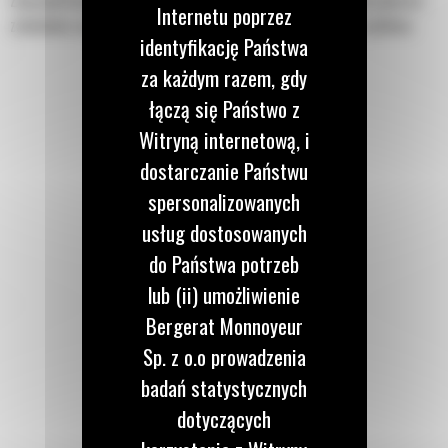
Zaprojektowana z myślą o lepszym utrzymywaniu materiału podczas
Internetu poprzez
załadunku ciężarówek lub wykonywania prac na nierównym podłożu.
identyfikację Państwa
za każdym razem, gdy
łączą się Państwo z
Witryną internetową, i
dostarczanie Państwu
spersonalizowanych
usług dostosowanych
do Państwa potrzeb
lub (ii) umożliwienie
Bergerat Monnoyeur
Sp. z o.o prowadzenia
badań statystycznych
dotyczących