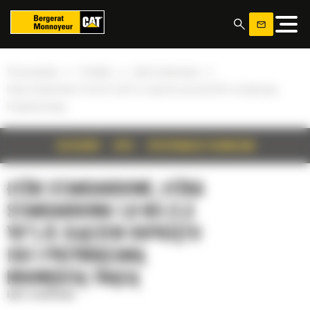
Panel zarządzania plikami cookies
»
»
»
Strona główna
Produkty
Łyżki standardowe
Łyżka standardowa 1,0 m3 (1,3 yd³) ze złączem osprzętu ISO i przykręcaną
krawędzią tnącą
SZCZEGÓŁY
OPIS
SPECYFIKACJA TECHNICZNA
ŁYŻKI STANDARDOWE, ŁYŻKA
STANDARDOWA 1,0 M3 (1,3
YD³) ZE ZŁĄCZEM OSPRZĘTU
ISO I PRZYKRĘCANĄ
KRAWĘDZIĄ TNĄCĄ
Łyżki standardowe