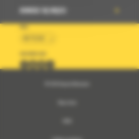
DOWIEDZ SIĘ WIĘCEJ
KRAJ
BM POLSKA
OBSERWUJ NAS
© 2026 Bergerat-Monnoyeur
Mapa strony
RODO