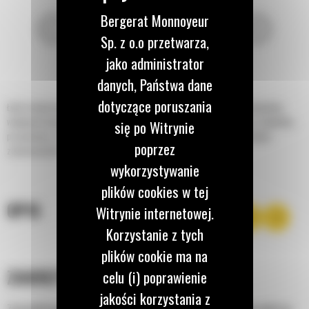
Bergerat Monnoyeur
Sp. z o.o przetwarza,
jako administrator
danych, Państwa dane
dotyczące poruszania
Łyżki standardowe Cat® zostały zaprojektowane tak, aby zapewniały optymalną
wydajność kompaktowych ładowarek kołowych firmy Caterpillar podczas załadunku,
się po Witrynie
przewożenia, równania, profilowania i zrzucania materiałów w różnorodnych
poprzez
zastosowaniach.
wykorzystywanie
plików cookies w tej
OPIS
Witrynie internetowej.
Korzystanie z tych
plików cookie ma na
ZAKRZYWIONE PŁYTY BOCZNE
celu (i) poprawienie
jakości korzystania z