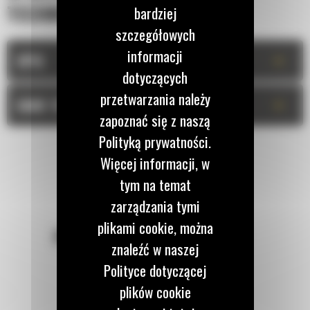
TECHNICZNA
bardziej
szczegółowych
informacji
+
OPIS
dotyczących
przetwarzania należy
+
DANE TECHNICZNE
zapoznać się z naszą
Polityką prywatności.
Więcej informacji, w
tym na temat
zarządzania tymi
plikami cookie, można
POZOSTAŃMY W KONTAKCIE
znaleźć w naszej
Polityce dotyczącej
plików cookie