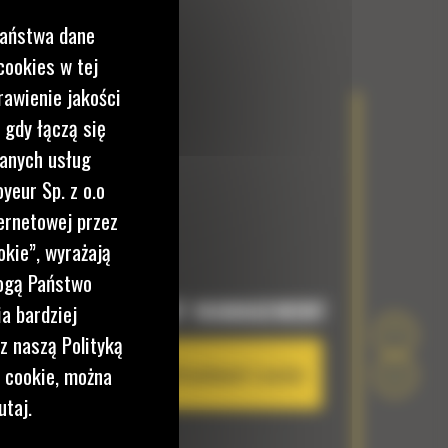
Państwa dane
cookies w tej
rawienie jakości
 gdy łączą się
wanych usług
yeur Sp. z o.o
ernetowej przez
okie”, wyrażają
mogą Państwo
EQUIPMENT MANAGEMENT
a bardziej
z naszą Polityką
i cookie, można
Cat PL161 Attachment Locator
utaj.