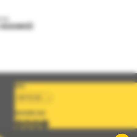
o nas
J WIADOMOŚĆ
KRAJ
BM POLSKA
OBSERWUJ NAS