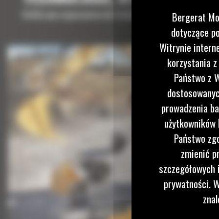
Krótki opis wyposażenia lub technologii potrzebnych do uz
Bergerat Mo
dotyczące po
Witrynie intern
korzystania z
Państwo z W
dostosowanych
prowadzenia ba
użytkowników I
Państwo zgo
zmienić p
szczegółowych i
prywatności. W
znal