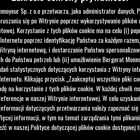
upełnienia maszyny
nnoyeur Sp. z o.o przetwarza, jako administrator danych, 
ruszania się po Witrynie poprzez wykorzystywanie plików 
etowej. Korzystanie z tych plików cookie ma na celu (i) pop
 Internetu poprzez identyfikację Państwa za każdym razem,
itryną internetową, i dostarczanie Państwu spersonalizo
 do Państwa potrzeb lub (ii) umożliwienie Bergerat Monno
dań statystycznych dotyczących korzystania z Witryny int
nternetu. Klikając przycisk „Zaakceptuj wszystkie pliki co
dę na korzystanie z tych plików cookie. W każdej chwili 
referencje w naszej Witrynie internetowej. W celu uzyskani
nformacji dotyczących przetwarzania należy zapoznać się 
ięcej informacji, w tym na temat zarządzania tymi plikam
eźć w naszej Polityce dotyczącej plików cookie dostępnej t