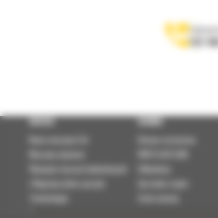
Zadzwoń
122 10
OFERTA
SERWIS
Nowe maszyny Cat
Umowa serwisowa
Maszyny używane
PARTS.CAT.COM
Wynajem maszyn budowlanych
Odbudowy
| Wypożyczalnia sprzętu
Sprzedaż części
Technologie
Szok cenowy
Osprzęt