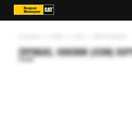
Panel zarządzania plikami cookies
»
»
»
Strona główna
Produkty
Zrywaki
1085mm (43in) Ripper
ZRYWAKI, 1085MM (43IN) RI
Zrywaki