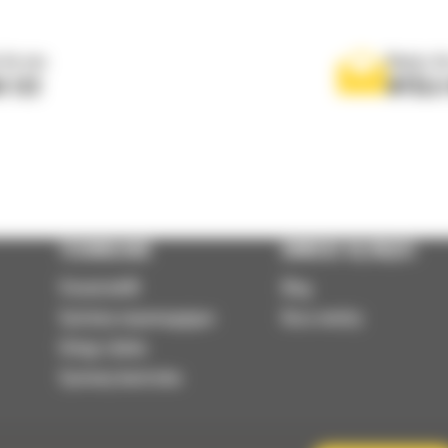
 do nas
Napisz d
0 122
WYŚLI
TECHNOLOGIE
DOWIEDZ SIĘ WIĘCEJ
VisionLink®
Blog
Systemy wspomagające
Baza wiedzy
Usługi zdalne
Systemy kontrolne