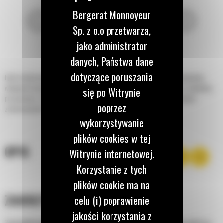
Bergerat Monnoyeur
Sp. z o.o przetwarza,
jako administrator
danych, Państwa dane
dotyczące poruszania
Łyżki standardowe Cat® zostały zaprojektowane tak, aby zapewniały optymalną
wydajność kompaktowych ładowarek kołowych firmy Caterpillar podczas załadunku,
się po Witrynie
przewożenia, równania, profilowania i zrzucania materiałów w różnorodnych
poprzez
zastosowaniach.
wykorzystywanie
plików cookies w tej
OPIS
Witrynie internetowej.
Korzystanie z tych
plików cookie ma na
ZAKRZYWIONE PŁYTY BOCZNE
celu (i) poprawienie
jakości korzystania z