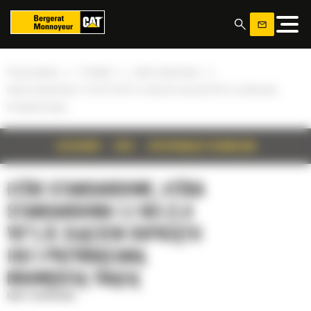
Panel zarządzania plikami cookies
»
»
»
Strona główna
Produkty
Łyżki standardowe
Łyżka standardowa 1,1 m3 (1,4 yd³) ze złączem osprzętu ISO i przykręcaną
krawędzią tnącą
SZCZEGÓŁY
OPIS
SPECYFIKACJA TECHNICZNA
ŁYŻKI STANDARDOWE, ŁYŻKA
STANDARDOWA 1,1 M3 (1,4
YD³) ZE ZŁĄCZEM OSPRZĘTU
ISO I PRZYKRĘCANĄ
KRAWĘDZIĄ TNĄCĄ
Łyżki standardowe