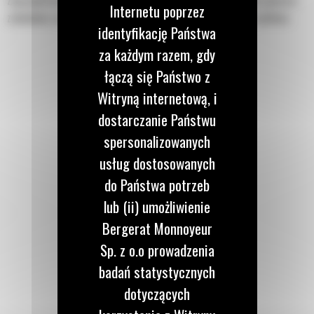
Zaprojektowana z myślą o lepszym utrzymywaniu materiału podczas
Internetu poprzez
załadunku ciężarówek lub wykonywania prac na nierównym podłożu.
identyfikację Państwa
za każdym razem, gdy
łączą się Państwo z
Witryną internetową, i
dostarczanie Państwu
spersonalizowanych
usług dostosowanych
do Państwa potrzeb
lub (ii) umożliwienie
Bergerat Monnoyeur
Sp. z o.o prowadzenia
badań statystycznych
dotyczących