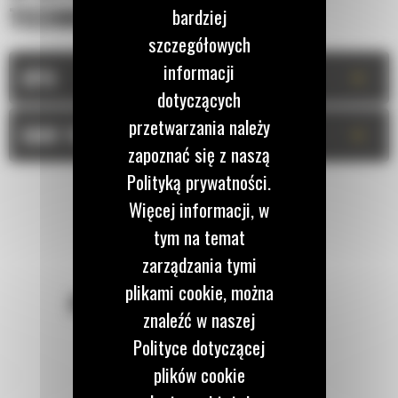
TECHNICZNA
bardziej
szczegółowych
informacji
+
OPIS
dotyczących
przetwarzania należy
+
DANE TECHNICZNE
zapoznać się z naszą
Polityką prywatności.
Więcej informacji, w
tym na temat
zarządzania tymi
plikami cookie, można
POZOSTAŃMY W KONTAKCIE
znaleźć w naszej
Polityce dotyczącej
plików cookie