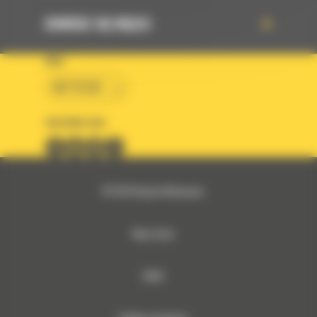
DOWIEDZ SIĘ WIĘCEJ
KRAJ
BM POLSKA
OBSERWUJ NAS
© 2026 Bergerat-Monnoyeur
Mapa strony
RODO