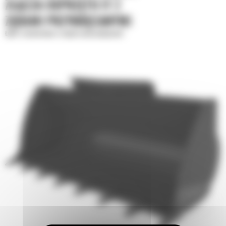
ZŁĄCZA OSPRZĘTU IT Z
ZĘBAMI PRZYKRĘCANYMI
Łyżki standardowe o zwiększonej wydajności