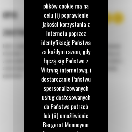
plików cookie ma na
OPIS
celu (i) poprawienie
jakości korzystania z
ZASTOSOWANIE
Internetu poprzez
identyfikację Państwa
Łyżki o zwiększonej wydajności pozwalają na lepsze zatrzymywanie
za każdym razem, gdy
materiału i obniżenie zużycia paliwa, ułatwiając zarazem pracę na
łączą się Państwo z
zrębie podczas wielu zastosowań. Współczynnik napełnienia łyżek o
zwiększonej wydajności może wynosić nawet 115% znamionowej
Witryną internetową, i
pojemności.
dostarczanie Państwu
spersonalizowanych
usług dostosowanych
do Państwa potrzeb
lub (ii) umożliwienie
Bergerat Monnoyeur