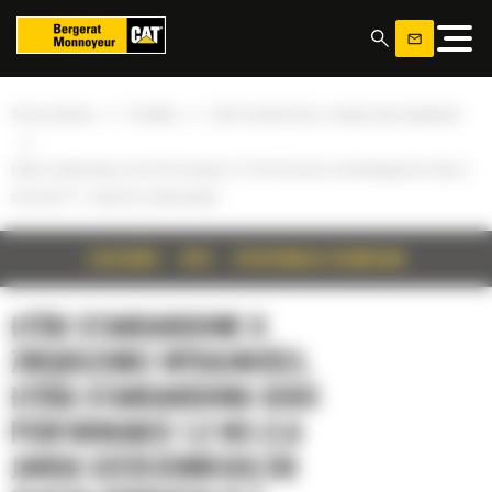
Panel zarządzania plikami cookies
»
»
Strona główna
Produkty
Łyżki standardowe o zwiększonej wydajności
»
Łyżka standardowa serii Performance 1,2 m3 (1,6 jarda sześciennego) do złącza
osprzętu IT z zębami przykręcanymi
SZCZEGÓŁY
OPIS
SPECYFIKACJA TECHNICZNA
ŁYŻKI STANDARDOWE O
ZWIĘKSZONEJ WYDAJNOŚCI,
ŁYŻKA STANDARDOWA SERII
PERFORMANCE 1,2 M3 (1,6
JARDA SZEŚCIENNEGO) DO