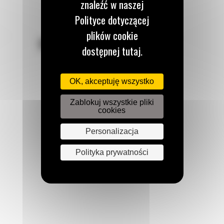
znaleźć w naszej
Polityce dotyczącej
plików cookie
POZOSTAŃMY W KONTAKCIE
dostępnej tutaj.
OK, akceptuję wszystko
Zablokuj wszystkie pliki
cookies
Zadzwoń do nas
122 100 122
Personalizacja
Polityka prywatności
Napisz do nas
WYŚLIJ WIADOMOŚĆ