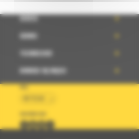
OFERTA
SERWIS
TECHNOLOGIE
DOWIEDZ SIĘ WIĘCEJ
KRAJ
BM POLSKA
OBSERWUJ NAS