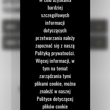
SPECYFIKACJA
bardziej
TECHNICZNA
szczegółowych
informacji
+
OPIS
dotyczących
przetwarzania należy
+
DANE TECHNICZNE
zapoznać się z naszą
Polityką prywatności.
Więcej informacji, w
tym na temat
zarządzania tymi
plikami cookie, można
POZOSTAŃMY W KONTAKCIE
znaleźć w naszej
Polityce dotyczącej
plików cookie