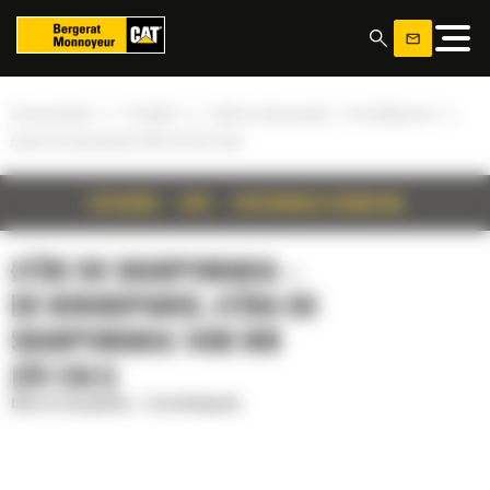
Panel zarządzania plikami cookies
»
»
»
Strona główna
Produkty
Łyżki do skarpowania – do minikoparek
Łyżka do skarpowania 1400 mm (55 cali)
SZCZEGÓŁY
OPIS
SPECYFIKACJA TECHNICZNA
ŁYŻKI DO SKARPOWANIA –
DO MINIKOPAREK, ŁYŻKA DO
SKARPOWANIA 1400 MM
(55 CALI)
Łyżki do skarpowania – do minikoparek