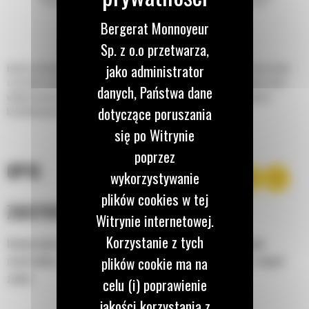
Bergerat Monnoyeur
Sp. z o.o przetwarza,
jako administrator
Łyżki do skarpowania do minikoparek Cat® doskonale nadają się do oczyszczania
szerokich rowów, ładowania materiałów, formowania zboczy, profilowania i prac
danych, Państwa dane
wykończeniowych w branży budowlanej oraz w zastosowaniach związanych z
dotyczące poruszania
kształtowaniem krajobrazu i konserwacją dróg.
się po Witrynie
poprzez
OPIS
wykorzystywanie
plików cookies w tej
ZASTOSOWANIE
Witrynie internetowej.
Korzystanie z tych
Uniwersalna łyżka do czyszczenia szerokich rowów, załadunku
plików cookie ma na
materiałów, profilowania terenu, wyrównywania pochyłości i innych
zadań.
celu (i) poprawienie
jakości korzystania z