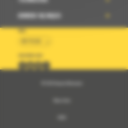
DOWIEDZ SIĘ WIĘCEJ
KRAJ
BM POLSKA
OBSERWUJ NAS
© 2026 Bergerat-Monnoyeur
Mapa strony
RODO