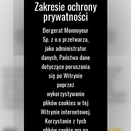
Bergerat Monnoyeur
Sp. z o.o przetwarza,
jako administrator
danych, Państwa dane
dotyczące poruszania
Łyżki do profilowania powierzchni o profilu skandynawskim do minikoparek Cat®
się po Witrynie
idealnie nadają się do profilowania powierzchni, kopania rowów, ogólnych prac
związanych z wykopami, załadunku i zasypywania w glebach różnych typów.
poprzez
Konstrukcja zawiera mocne boczne płyty trudnościeralne, które zwiększają
wykorzystywanie
odporność na ścieranie w wymagających zastosowaniach. Ze względu na zaokrąglony
kształt boków, krótszy promień zrzutu i płaską rurę skrętną świetnie sprawdzają się
plików cookies w tej
w połączeniu z systemem głowic obrotowo-wychylnych.
Witrynie internetowej.
Korzystanie z tych
plików cookie ma na