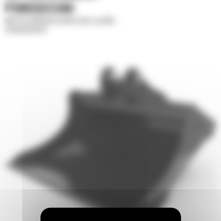
POWIERZCHNI
Łyżki do profilowania powierzchni o profilu
skandynawskim