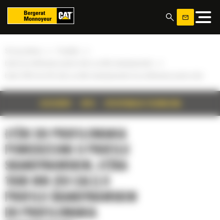
Panel zarządzania plikami cookies
»
»
Strona główna
Produkty
»
Łyżki do profilowania powierzchni o profilu skandynawskim
Łyżka 1500 mm (59 cali) o profilu skandynawskim do profilowania powierzchni
SZCZEGÓŁY
OPIS
SPECYFIKACJA TECHNICZNA
ŁYŻKI DO PROFILOWANIA
POWIERZCHNI O PROFILU
SKANDYNAWSKIM, ŁYŻKA
1500 MM (59 CALI) O
PROFILU SKANDYNAWSKIM
DO PROFILOWANIA