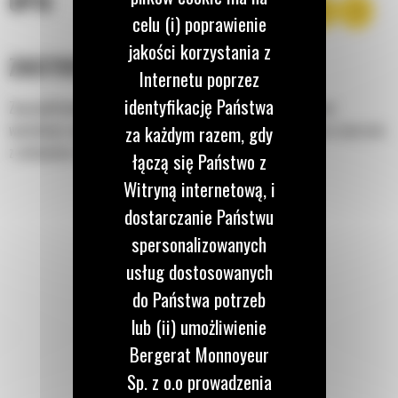
OPIS
celu (i) poprawienie
jakości korzystania z
ZASTOSOWANIE
Internetu poprzez
identyfikację Państwa
Zaprojektowana z myślą o współpracy z systemem obrotowo-
wychylnym wyposażonym w złącze osprzętu typu S lub złącze osprzętu
za każdym razem, gdy
z uchwytem sworzniowym.
łączą się Państwo z
Witryną internetową, i
dostarczanie Państwu
spersonalizowanych
usług dostosowanych
do Państwa potrzeb
lub (ii) umożliwienie
Bergerat Monnoyeur
Sp. z o.o prowadzenia