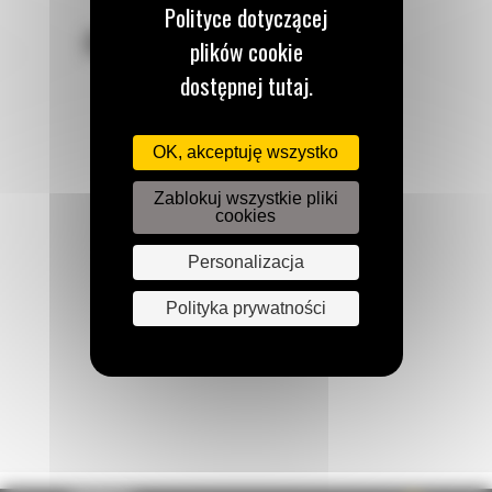
Polityce dotyczącej
POZOSTAŃMY W KONTAKCIE
plików cookie
dostępnej tutaj.
OK, akceptuję wszystko
Zadzwoń do nas
Zablokuj wszystkie pliki
122 100 122
cookies
Personalizacja
Napisz do nas
Polityka prywatności
WYŚLIJ WIADOMOŚĆ