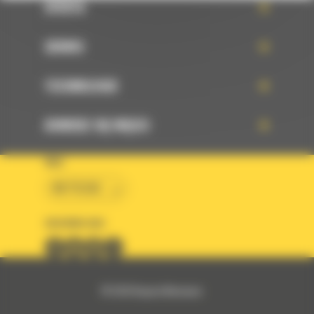
OFERTA
SERWIS
TECHNOLOGIE
DOWIEDZ SIĘ WIĘCEJ
KRAJ
BM POLSKA
OBSERWUJ NAS
© 2026 Bergerat-Monnoyeur