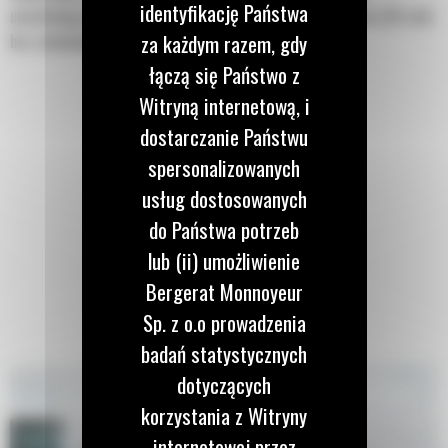
identyfikację Państwa
umożliwiają przenoszenie rur od 76 mm (3 cale) do 762 mm (30 cali)
za każdym razem, gdy
bez zmieniania narzędzia.
łączą się Państwo z
Witryną internetową, i
dostarczanie Państwu
spersonalizowanych
usług dostosowanych
do Państwa potrzeb
lub (ii) umożliwienie
Bergerat Monnoyeur
Sp. z o.o prowadzenia
badań statystycznych
dotyczących
korzystania z Witryny
internetowej przez