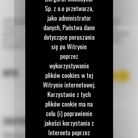
Sp. z o.o przetwarza,
jako administrator
Ładowarka kołowa Cat® z widłami do rur i słupów znakomicie nadaje się do
danych, Państwa dane
transportowania, załadunku i rozładunku długich rur i słupów — zarówno
pojedynczo, jak i w grupach. Górne ramię wideł do rur i słupów można podnieść do
dotyczące poruszania
góry i przesunąć na bok, aby korzystać z nich jak z wideł paletowych podczas
się po Witrynie
przeładunku innych materiałów.
poprzez
wykorzystywanie
OPIS
plików cookies w tej
Witrynie internetowej.
Korzystanie z tych
plików cookie ma na
celu (i) poprawienie
ZASTOSOWANIE
jakości korzystania z
Internetu poprzez
Obdarzone solidną konstrukcją widły do rur i słupów Cat®