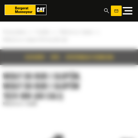
Panel zarządzania plikami cookies
»
»
»
Strona główna
Produkty
Widły do rur i słupów
Widły do rur i słupów 1524 mm (60 cali)
SZCZEGÓŁY
OPIS
SPECYFIKACJA TECHNICZNA
WIDŁY DO RUR I SŁUPÓW,
WIDŁY DO RUR I SŁUPÓW
1524 MM (60 CALI)
Widły do rur i słupów