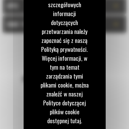
szczegółowych
+
OPIS
informacji
dotyczących
+
DANE TECHNICZNE
przetwarzania należy
zapoznać się z naszą
Polityką prywatności.
Więcej informacji, w
tym na temat
zarządzania tymi
POZOSTAŃMY W KONTAKCIE
plikami cookie, można
znaleźć w naszej
Polityce dotyczącej
plików cookie
Zadzwoń do nas
dostępnej tutaj.
122 100 122