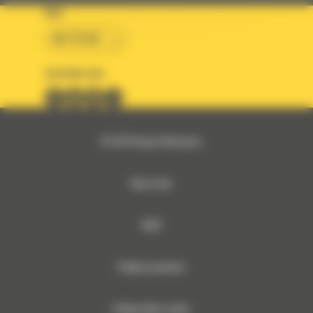
KRAJ
BM POLSKA
OBSERWUJ NAS
© 2026 Bergerat-Monnoyeur
Mapa strony
RODO
Polityka prywatności
Polityka plików cookies