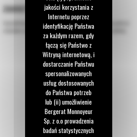
jakości korzystania z
ZAKRZYWIONE PŁYTY BOCZNE
Internetu poprzez
Zaprojektowana z myślą o lepszym utrzymywaniu materiału podczas
identyfikację Państwa
załadunku ciężarówek lub wykonywania prac na nierównym podłożu.
za każdym razem, gdy
łączą się Państwo z
Witryną internetową, i
dostarczanie Państwu
spersonalizowanych
usług dostosowanych
do Państwa potrzeb
lub (ii) umożliwienie
Bergerat Monnoyeur
Sp. z o.o prowadzenia
badań statystycznych