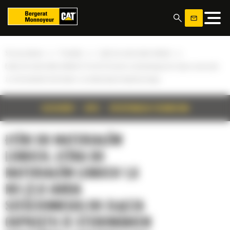
Panel zarządzania plikami cookies
»
»
»
Strona główna
Produkty
Łyżki do materiałów lekkich
Łyżka do materiałów lekkich 1,6 m3 (2,0 jarda sześciennego) do złącza osprzętu
ze sterowaniem burtowym z przykręcaną krawędzią tnącą
SZCZEGÓŁY
OPIS
SPECYFIKACJA TECHNICZNA
ŁYŻKI DO MATERIAŁÓW
LEKKICH, ŁYŻKA DO
MATERIAŁÓW LEKKICH 1,6
M3 (2,0 JARDA
SZEŚCIENNEGO) DO ZŁĄCZA
OSPRZĘTU ZE STEROWANIEM