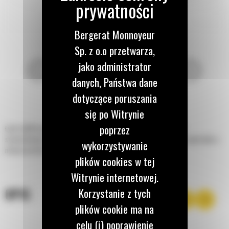
Bergerat Monnoyeur
Sp. z o.o przetwarza,
jako administrator
danych, Państwa dane
dotyczące poruszania
się po Witrynie
poprzez
Łyżki Cat® do materiałów lekkich mają wiele podobnych cech do łyżek
standardowych, ale ich większa pojemność umożliwia transportowanie materiałów o
wykorzystywanie
mniejszej masie właściwej, takich jak ściółka, nawozy, zrębki itp.
plików cookies w tej
Witrynie internetowej.
OPIS
Korzystanie z tych
plików cookie ma na
celu (i) poprawienie