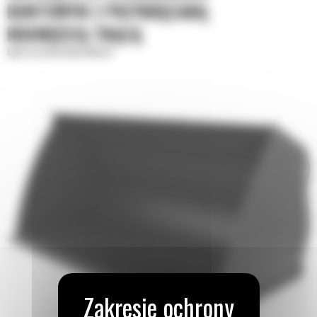
BURTOWYM Z PRZYKRĘCANĄ
KRAWĘDZIĄ TNĄCĄ
Łyżki do materiałów lekkich