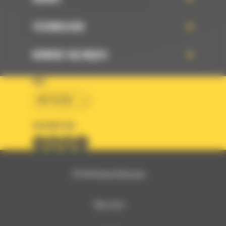
TECHNOLOGIE
DOWIEDZ SIĘ WIĘCEJ
KRAJ
BM POLSKA
OBSERWUJ NAS
© 2026 Bergerat-Monnoyeur
Mapa strony