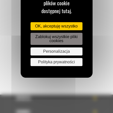
plików cookie
dostępnej tutaj.
Zadzwoń do nas
OK, akceptuję wszystko
122 100 122
Zablokuj wszystkie pliki
cookies
Napisz do nas
Personalizacja
WYŚLIJ WIADOMOŚĆ
Polityka prywatności
OFERTA
SERWIS