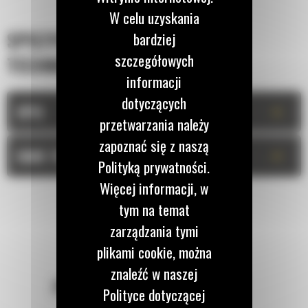
W celu uzyskania
SPECYFIKACJA
bardziej
szczegółowych
TECHNICZNA
informacji
dotyczących
+
OPIS
przetwarzania należy
zapoznać się z naszą
+
DANE TECHNICZNE
Polityką prywatności.
Więcej informacji, w
tym na temat
zarządzania tymi
plikami cookie, można
znaleźć w naszej
POZOSTAŃMY W KONTAKCIE
Polityce dotyczącej