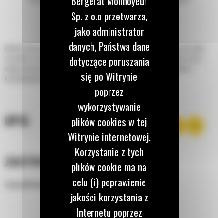
Bergerat Monnoyeur
Sp. z o.o przetwarza,
jako administrator
danych, Państwa dane
Łyżki do skarpowania do minikoparek Cat® doskonale nadają się do oczyszczania
szerokich rowów, ładowania materiałów, formowania zboczy, profilowania i prac
dotyczące poruszania
wykończeniowych w branży budowlanej oraz w zastosowaniach związanych z
się po Witrynie
kształtowaniem krajobrazu i konserwacją dróg.
poprzez
wykorzystywanie
OPIS
plików cookies w tej
Witrynie internetowej.
Korzystanie z tych
ZASTOSOWANIE
plików cookie ma na
celu (i) poprawienie
Zaprojektowane do różnych zastosowań i materiałów.
jakości korzystania z
Internetu poprzez