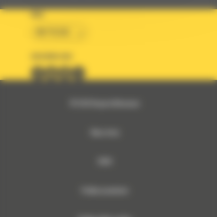
KRAJ
BM POLSKA
OBSERWUJ NAS
© 2026 Bergerat-Monnoyeur
Mapa strony
RODO
Polityka prywatności