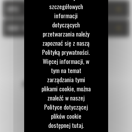
szczegółowych
+
OPIS
informacji
dotyczących
+
DANE TECHNICZNE
przetwarzania należy
zapoznać się z naszą
Polityką prywatności.
Więcej informacji, w
tym na temat
zarządzania tymi
POZOSTAŃMY W KONTAKCIE
plikami cookie, można
znaleźć w naszej
Polityce dotyczącej
plików cookie
dostępnej tutaj.
Zadzwoń do nas
122 100 122