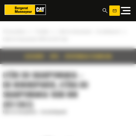
Panel zarządzania plikami cookies
»
»
»
Strona główna
Produkty
Łyżki do skarpowania – do minikoparek
Łyżka do skarpowania 1600 mm (63 cale)
SZCZEGÓŁY
OPIS
SPECYFIKACJA TECHNICZNA
ŁYŻKI DO SKARPOWANIA –
DO MINIKOPAREK, ŁYŻKA DO
SKARPOWANIA 1600 MM
(63 CALE)
Łyżki do skarpowania – do minikoparek