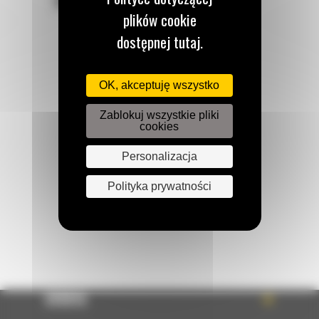
POZOSTAŃMY W KONTAKCIE
plików cookie
dostępnej tutaj.
OK, akceptuję wszystko
Zadzwoń do nas
122 100 122
Zablokuj wszystkie pliki
cookies
Personalizacja
Napisz do nas
WYŚLIJ WIADOMOŚĆ
Polityka prywatności
OFERTA