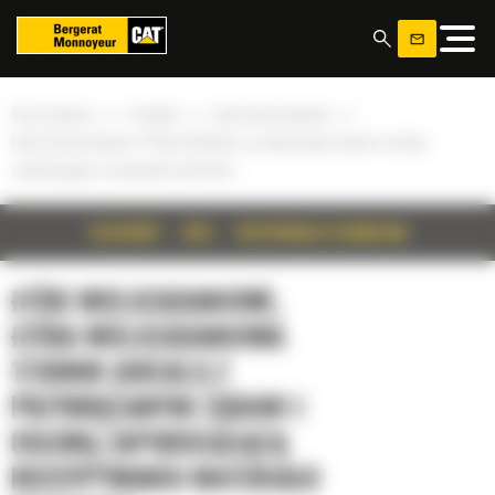
Panel zarządzania plikami cookies
»
»
»
Strona główna
Produkty
Łyżki wielozadaniowe
Łyżka wielozadaniowa 1730mm (68cali) z przykręcanymi zębami i osłoną
zapobiegającą rozsypywaniu materiału
SZCZEGÓŁY
OPIS
SPECYFIKACJA TECHNICZNA
ŁYŻKI WIELOZADANIOWE,
ŁYŻKA WIELOZADANIOWA
1730MM (68CALI) Z
PRZYKRĘCANYMI ZĘBAMI I
OSŁONĄ ZAPOBIEGAJĄCĄ
ROZSYPYWANIU MATERIAŁU