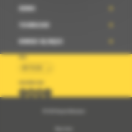
SERWIS
TECHNOLOGIE
DOWIEDZ SIĘ WIĘCEJ
KRAJ
BM POLSKA
OBSERWUJ NAS
© 2026 Bergerat-Monnoyeur
Mapa strony