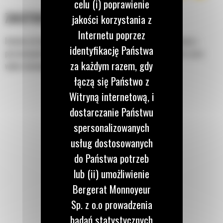
celu (i) poprawienie
ZASTOSOWANIE
jakości korzystania z
Internetu poprzez
Idealne do kopania, spychania, zaciskania, ciągnięcia, równania i
identyfikację Państwa
poziomowania w budownictwie, podczas profilowania terenu i prac
za każdym razem, gdy
wyburzeniowych.
łączą się Państwo z
Witryną internetową, i
dostarczanie Państwu
spersonalizowanych
usług dostosowanych
do Państwa potrzeb
lub (ii) umożliwienie
Bergerat Monnoyeur
Sp. z o.o prowadzenia
badań statystycznych