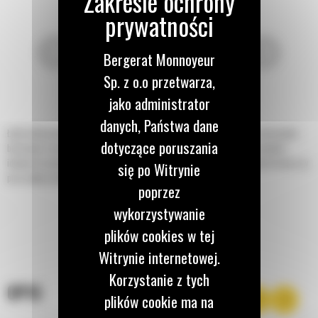
Bergerat Monnoyeur
Sp. z o.o przetwarza,
jako administrator
danych, Państwa dane
Łyżki wielozadaniowe Cat® do produkowanych przez Cat ładowarek o sterowaniu
dotyczące poruszania
burtowym i kompaktowych ładowarek gąsienicowych są niezwykle wytrzymałe i
idealne do wykonywania różnych zadań w budownictwie, przy profilowaniu terenu czy
się po Witrynie
prac wyburzeniowych.
poprzez
wykorzystywanie
plików cookies w tej
Witrynie internetowej.
Korzystanie z tych
OPIS
plików cookie ma na