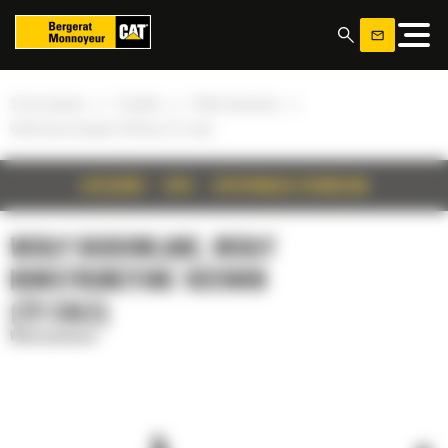
Panel zarządzania plikami cookies
»
»
»
Strona główna
Produkty
Widły budowlane
Widły konstrukcyjne 1829mm (72 cale)
SZCZEGÓŁY
OPIS
SPECYFIKACJA TECHNICZNA
WIDŁY BUDOWLANE, WIDŁY
KONSTRUKCYJNE 1829MM
(72 CALE)
Widły budowlane