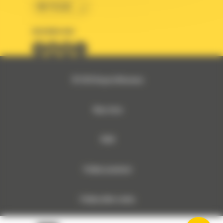
BM POLSKA
OBSERWUJ NAS
© 2026 Bergerat-Monnoyeur
Mapa strony
RODO
Polityka prywatności
Polityka plików cookies