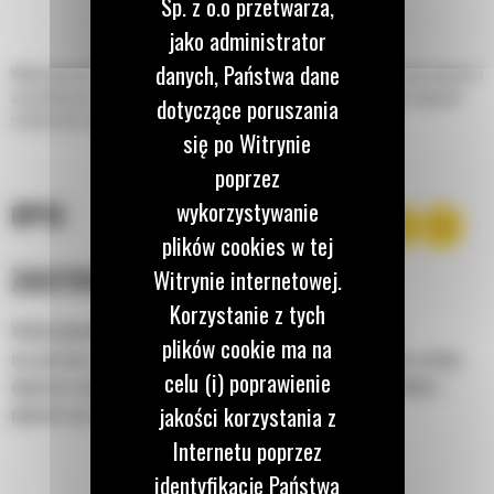
Sp. z o.o przetwarza,
jako administrator
danych, Państwa dane
Widły budowlane Cat® do małych ładowarek kołowych są szersze niż widły paletowe i
zaprojektowane z myślą o ciężkich pracach budowlanych. Ramiona wideł mogą być
dotyczące poruszania
ruchome lub zamocowane na stałe.
się po Witrynie
poprzez
wykorzystywanie
OPIS
plików cookies w tej
ZASTOSOWANIE
Witrynie internetowej.
Korzystanie z tych
Widły budowlane są bardzo uniwersalnymi i wytrzymałymi
plików cookie ma na
narzędziami zaprojektowanymi do przenoszenia materiałów o dużej
celu (i) poprawienie
objętości umieszczonych na paletach, rur i słupów, pojemników z
jakości korzystania z
płynami oraz drewna.
Internetu poprzez
identyfikację Państwa