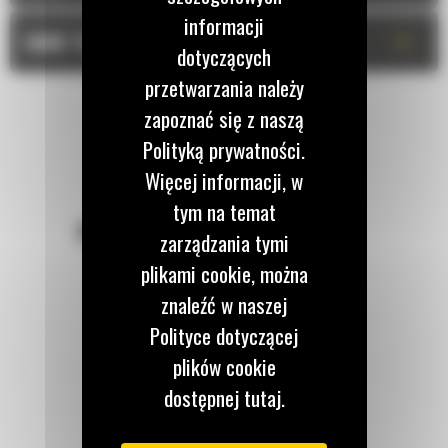
informacji
+
DANE TECHNICZNE
dotyczących
przetwarzania należy
zapoznać się z naszą
Polityką prywatności.
Więcej informacji, w
tym na temat
POZOSTAŃMY W KONTAKCIE
zarządzania tymi
plikami cookie, można
znaleźć w naszej
Polityce dotyczącej
plików cookie
Zadzwoń do nas
122 100 122
dostępnej tutaj.