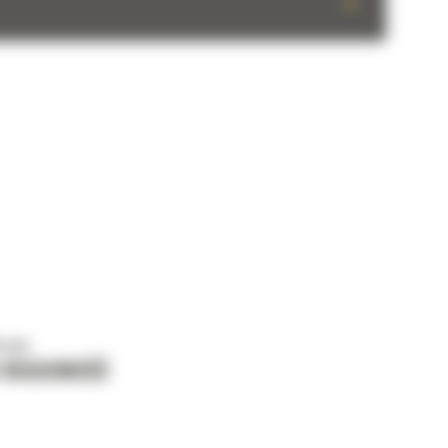
+
o nas
J WIADOMOŚĆ