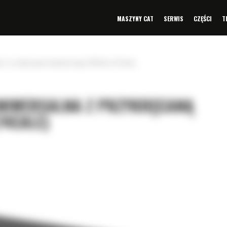
MASZYNY CAT
SERWIS
CZĘŚCI
T
na z przykręcaną krawędzią tnącą 1883mm (74cale)
UNIWERSALNA Z PRZYKRĘCANĄ
74CALE)