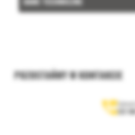
DANE TECHNICZNE
POZOSTAŃMY W KONTAKCIE
Zadzwoń
122 10