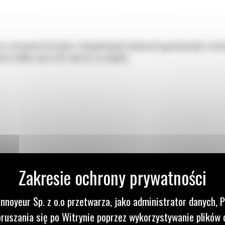
 o sterowaniu burtowym i kompaktowych ładowarek gąsienicowych został
ha ściółka, pasza dla zwierząt czy odpady.
nnoyeur Sp. z o.o przetwarza, jako administrator danych, 
ruszania się po Witrynie poprzez wykorzystywanie plików 