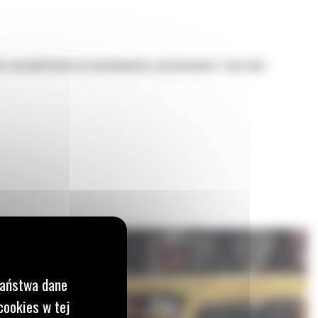
y zaprojektowane do wyrównywania, poziomowania i tworzenia
Państwa dane
cookies w tej