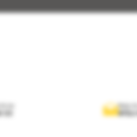
 do nas
Napisz d
0 122
WYŚLI