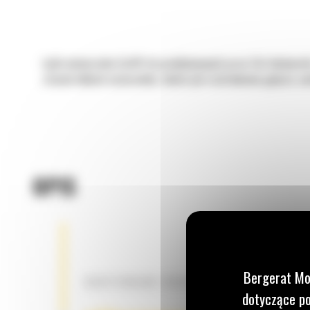
Łyżki uniwersalne Cat® do produkowanych przez Cat ładowarek
stosów lekkich materiałów, takich jak rozdrobnione gałęzie, suc
OPIS
Bergerat Mo
HARTOWANE KRAWĘDZIE
dotyczące po