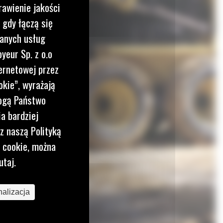
rawienie jakości
 gdy łączą się
wanych usług
yeur Sp. z o.o
ernetowej przez
okie”, wyrażają
mogą Państwo
a bardziej
z naszą Polityką
i cookie, można
utaj.
alizacja