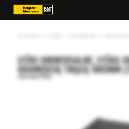
Panel zarządzania plikami cookies
»
»
»
Strona główna
Produkty
Łyżki uniwersalne
Łyżka uniwersal
ŁYŻKI UNIWERSALNE, ŁYŻKA 
KRAWĘDZIĄ TNĄCĄ 1883MM (
Łyżki uniwersalne