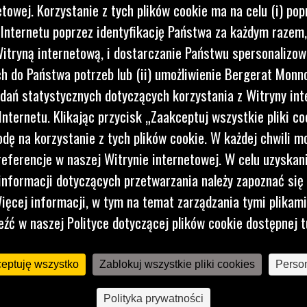
IA
etowej. Korzystanie z tych plików cookie ma na celu (i) pop
 Internetu poprzez identyfikację Państwa za każdym razem,
 o
itryną internetową, i dostarczanie Państwu spersonalizo
one
 do Państwa potrzeb lub (ii) umożliwienie Bergerat Monno
dpady
dań statystycznych dotyczących korzystania z Witryny int
nternetu. Klikając przycisk „Zaakceptuj wszystkie pliki co
dę na korzystanie z tych plików cookie. W każdej chwili 
referencje w naszej Witrynie internetowej. W celu uzyskani
nformacji dotyczących przetwarzania należy zapoznać się 
ięcej informacji, w tym na temat zarządzania tymi plikam
eźć w naszej Polityce dotyczącej plików cookie dostępnej t
ceptuję wszystko
Zablokuj wszystkie pliki cookies
Person
Polityka prywatności