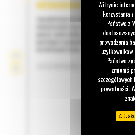
RÓŻNORODNE ZASTOSOWAN
Witrynie intern
korzystania z
Zaprojektowane do transportowania materiałów
Państwo z W
mniejszej masie właściwej, takich jak rozdrobni
dostosowanych
gałęzie, sucha ściółka, pasza dla zwierząt czy o
prowadzenia ba
powstające w gospodarstwach rolnych i podczas
kształtowania terenu.
użytkowników I
Państwo zgo
ZATRZYMYWANIE MATERIAŁU
zmienić p
szczegółowych i
prywatności. W
znal
OK, ak