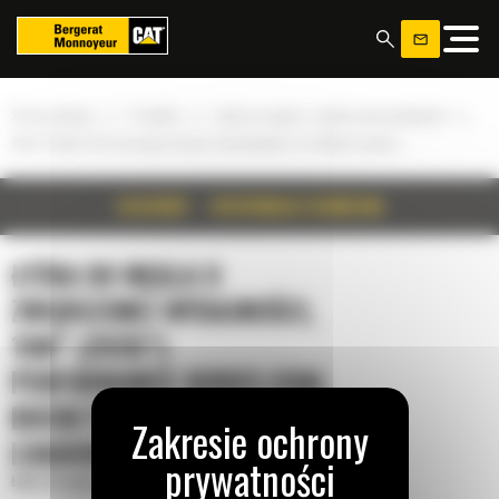
Panel zarządzania plikami cookies
»
»
»
Strona główna
Produkty
Łyżka do węgla o zwiększonej wydajności
19m³ (25yd³) Performance Series Coal Buckets for Wheel Loaders
SZCZEGÓŁY
SPECYFIKACJA TECHNICZNA
ŁYŻKA DO WĘGLA O
ZWIĘKSZONEJ WYDAJNOŚCI,
19M³ (25YD³)
PERFORMANCE SERIES COAL
BUCKETS FOR WHEEL
LOADERS
Łyżka do węgla o zwiększonej wydajności