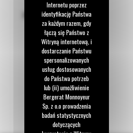
Internetu poprzez
identyfikację Państwa
POZOSTAŃMY W KONTAKCIE
za każdym razem, gdy
łączą się Państwo z
Witryną internetową, i
dostarczanie Państwu
Zadzwoń do nas
spersonalizowanych
122 100 122
usług dostosowanych
do Państwa potrzeb
Napisz do nas
lub (ii) umożliwienie
WYŚLIJ WIADOMOŚĆ
Bergerat Monnoyeur
Sp. z o.o prowadzenia
badań statystycznych
dotyczących