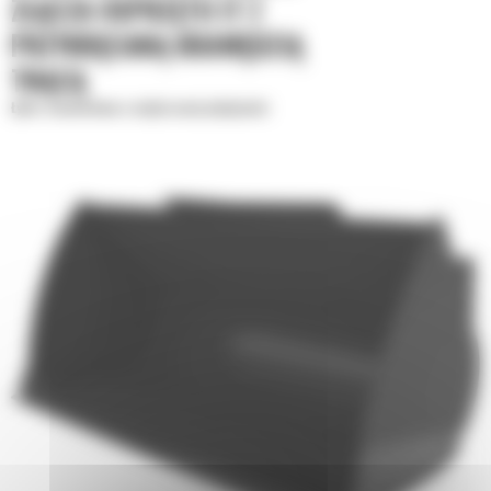
ZŁĄCZA OSPRZĘTU IT Z
PRZYKRĘCANĄ KRAWĘDZIĄ
TNĄCĄ
Łyżki standardowe o zwiększonej wydajności