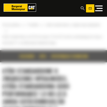
Panel zarządzania plikami cookies
»
»
Strona główna
Produkty
Łyżki standardowe o zwiększonej wydajności
»
Łyżka standardowa serii Performance 1,9 m3 (2,5 jarda sześciennego) do złącza
osprzętu IT z przykręcaną krawędzią tnącą
SZCZEGÓŁY
OPIS
SPECYFIKACJA TECHNICZNA
ŁYŻKI STANDARDOWE O
ZWIĘKSZONEJ WYDAJNOŚCI,
ŁYŻKA STANDARDOWA SERII
PERFORMANCE 1,9 M3 (2,5
JARDA SZEŚCIENNEGO) DO