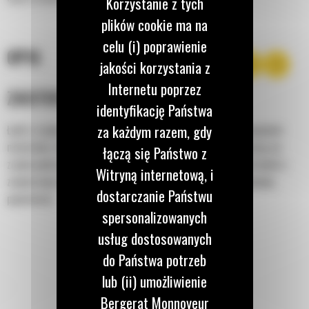
Korzystanie z tych
plików cookie ma na
celu (i) poprawienie
OPIS
jakości korzystania z
Internetu poprzez
ZASTOSOWANIE
identyfikację Państwa
za każdym razem, gdy
Łyżki o zwiększonej wydajności pozwalają na lepsze zatrzymywanie
materiału i obniżenie zużycia paliwa, ułatwiając zarazem pracę na
łączą się Państwo z
zrębie podczas wielu zastosowań. Współczynnik napełnienia łyżek o
Witryną internetową, i
zwiększonej wydajności może wynosić nawet 115% znamionowej
dostarczanie Państwu
pojemności.
spersonalizowanych
usług dostosowanych
do Państwa potrzeb
lub (ii) umożliwienie
Bergerat Monnoyeur