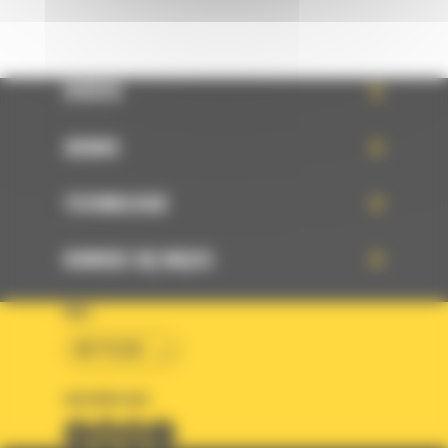
OFERTA
SERWIS
TECHNOLOGIE
DOWIEDZ SIĘ WIĘCEJ
KRAJ
BM POLSKA
OBSERWUJ NAS