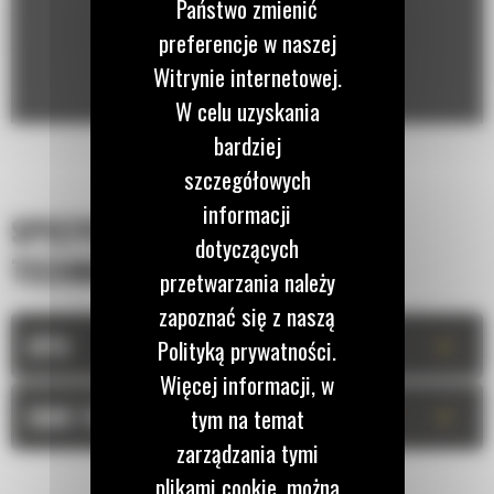
Państwo zmienić
preferencje w naszej
Witrynie internetowej.
W celu uzyskania
bardziej
szczegółowych
informacji
SPECYFIKACJA
dotyczących
TECHNICZNA
przetwarzania należy
zapoznać się z naszą
+
OPIS
Polityką prywatności.
Więcej informacji, w
+
DANE TECHNICZNE
tym na temat
zarządzania tymi
plikami cookie, można