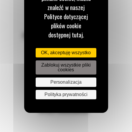
znaleźć w naszej
Polityce dotyczącej
plików cookie
dostępnej tutaj.
POZOSTAŃMY W KONTAKCIE
OK, akceptuję wszystko
Zablokuj wszystkie pliki
cookies
Zadzwoń do nas
122 100 122
Personalizacja
Polityka prywatności
Napisz do nas
WYŚLIJ WIADOMOŚĆ