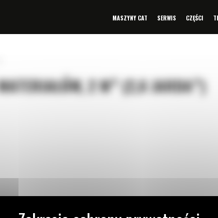
MASZYNY CAT
SERWIS
CZĘŚCI
T
»
ATERIAŁÓW, 2 M³ (2,6 JARDA³)