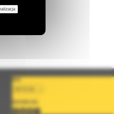
alizacja
o nas
J WIADOMOŚĆ
KRAJ
BM POLSKA
OBSERWUJ NAS