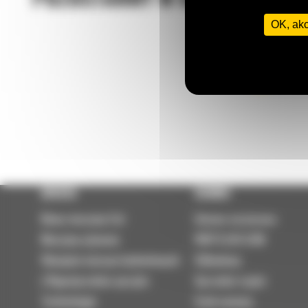
OK, ak
Zadzwoń
122 10
OFERTA
SERWIS
Nowe maszyny Cat
Umowa serwisowa
Maszyny używane
PARTS.CAT.COM
Wynajem maszyn budowlanych
Odbudowy
| Wypożyczalnia sprzętu
Sprzedaż części
Technologie
Szok cenowy