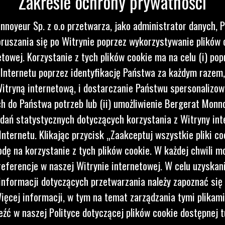
nnoyeur Sp. z o.o przetwarza, jako administrator danych, 
ruszania się po Witrynie poprzez wykorzystywanie plików 
etowej. Korzystanie z tych plików cookie ma na celu (i) pop
 Internetu poprzez identyfikację Państwa za każdym razem,
itryną internetową, i dostarczanie Państwu spersonalizo
 do Państwa potrzeb lub (ii) umożliwienie Bergerat Monno
dań statystycznych dotyczących korzystania z Witryny int
nternetu. Klikając przycisk „Zaakceptuj wszystkie pliki co
dę na korzystanie z tych plików cookie. W każdej chwili 
referencje w naszej Witrynie internetowej. W celu uzyskani
nformacji dotyczących przetwarzania należy zapoznać się 
ięcej informacji, w tym na temat zarządzania tymi plikam
eźć w naszej Polityce dotyczącej plików cookie dostępnej t