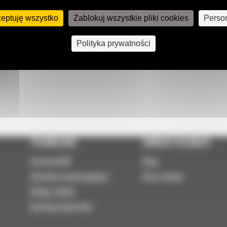
ceptuję wszystko
Zablokuj wszystkie pliki cookies
Person
Polityka prywatności
 do nas
Napisz d
0 122
WYŚLI
TECHNOLOGIE
DOWIEDZ SIĘ WIĘCEJ
VisionLink®
Blog
Systemy wspomagające
Baza wiedzy
Usługi zdalne
Systemy kontrolne