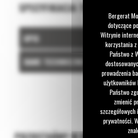
SPECYFIKACJA TECHNICZNA
Bergerat Mo
dotyczące po
Witrynie intern
OPIS
korzystania z
Państwo z W
DANE TECHNICZNE
dostosowanych
prowadzenia ba
użytkowników I
Państwo zgo
zmienić p
szczegółowych i
prywatności. W
znal
POZOSTAŃMY W KONTAKCIE