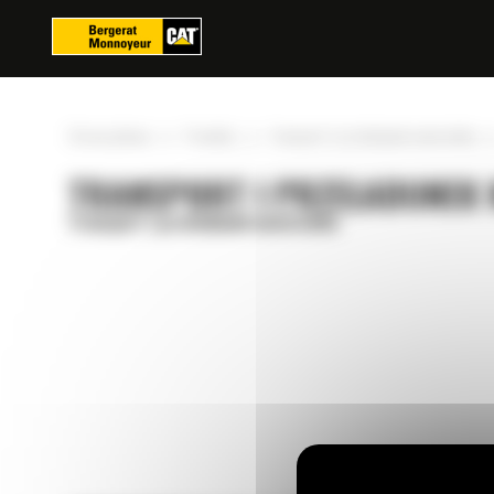
Panel zarządzania plikami cookies
»
»
Strona główna
Produkty
Transport i przeładunek materiałów
TRANSPORT I PRZEŁADUNEK M
Transport i przeładunek materiałów