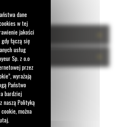
Państwa dane
cookies w tej
rawienie jakości
+
 gdy łączą się
wanych usług
+
yeur Sp. z o.o
ernetowej przez
okie”, wyrażają
mogą Państwo
a bardziej
z naszą Polityką
i cookie, można
utaj.