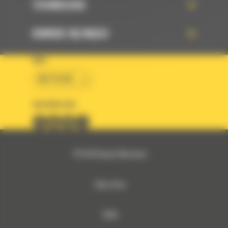
TECHNOLOGIE
DOWIEDZ SIĘ WIĘCEJ
KRAJ
BM POLSKA
OBSERWUJ NAS
© 2026 Bergerat-Monnoyeur
Mapa strony
RODO