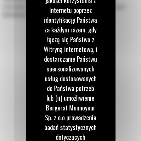
jakości korzystania z
materiałów w różnorodnych zastosowaniach. Są idealne do prac
Internetu poprzez
budowlanych i przemysłowych.
identyfikację Państwa
za każdym razem, gdy
łączą się Państwo z
Witryną internetową, i
dostarczanie Państwu
spersonalizowanych
usług dostosowanych
do Państwa potrzeb
lub (ii) umożliwienie
Bergerat Monnoyeur
Sp. z o.o prowadzenia
badań statystycznych
dotyczących