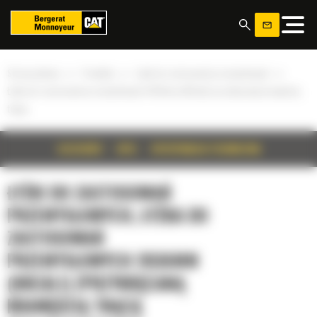
Panel zarządzania plikami cookies
»
»
»
Strona główna
Produkty
Łyżki do zastosowań przemysłowych
Łyżka do zastosowań przemysłowych 2036mm (80cali) zprzykręcaną krawędzią
tnącą
SZCZEGÓŁY
OPIS
SPECYFIKACJA TECHNICZNA
ŁYŻKI DO ZASTOSOWAŃ
PRZEMYSŁOWYCH, ŁYŻKA DO
ZASTOSOWAŃ
PRZEMYSŁOWYCH 2036MM
(80CALI) ZPRZYKRĘCANĄ
KRAWĘDZIĄ TNĄCĄ