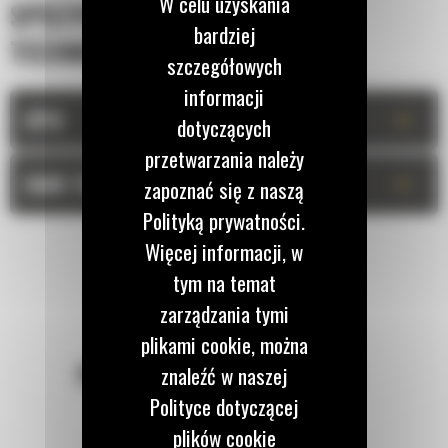
W celu uzyskania
SPECYFIKACJA
bardziej
TECHNICZNA
szczegółowych
informacji
+
OPIS
dotyczących
przetwarzania należy
+
DANE TECHNICZNE
zapoznać się z naszą
Polityką prywatności.
Więcej informacji, w
tym na temat
zarządzania tymi
plikami cookie, można
POZOSTAŃMY W KONTAKCIE
znaleźć w naszej
Polityce dotyczącej
plików cookie