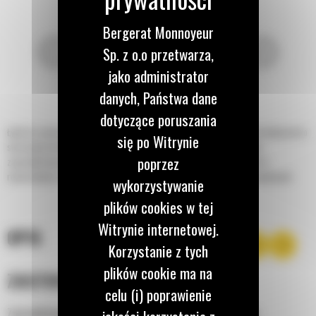
Bergerat Monnoyeur
Sp. z o.o przetwarza,
jako administrator
danych, Państwa dane
dotyczące poruszania
Łyżki do zastosowań przemysłowych Cat® do produkowanych przez Cat ładowarek o
się po Witrynie
sterowaniu burtowym i kompaktowych ładowarek gąsienicowych zostały
poprzez
zaprojektowane do załadunku, przemieszczania i zrzucania materiałów w
różnorodnych zastosowaniach. Są idealne do prac budowlanych i przemysłowych.
wykorzystywanie
plików cookies w tej
Witrynie internetowej.
OPIS
Korzystanie z tych
plików cookie ma na
ZASTOSOWANIE
celu (i) poprawienie
Zaprojektowane do załadunku, przemieszczania i zrzucania