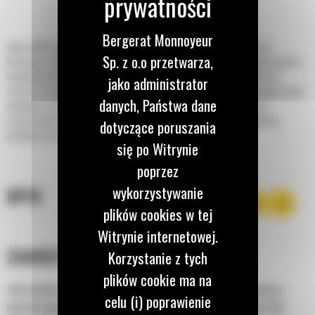
Bergerat Monnoyeur
Łyżki Cat® do pługów wielozadaniowych typu V do ładowarek o sterowaniu
Sp. z o.o przetwarza,
burtowym, miniładowarek gąsienicowych, kompaktowych ładowarek gąsienicowych i
kompaktowych ładowarek kołowych marki Cat są uniwersalnym osprzętem do
jako administrator
usuwania śniegu, z możliwością ustawiania lemieszy w pięciu różnych konfiguracjach.
danych, Państwa dane
Spychanie, zgarnianie, zamiatanie lub podbieranie śniegu oraz lodu w celu
oczyszczania powierzchni i przywracania bezpiecznego dojazdu na podjazdy,
dotyczące poruszania
parkingi oraz drogi.
się po Witrynie
poprzez
wykorzystywanie
OPIS
plików cookies w tej
Witrynie internetowej.
ZAKRZYWIONA ODKŁADNICA
Korzystanie z tych
plików cookie ma na
Zakrzywiona odkładnica roluje i składa śnieg podczas zgarniania,
celu (i) poprawienie
ograniczając do minimum przywieranie śniegu do jej powierzchni