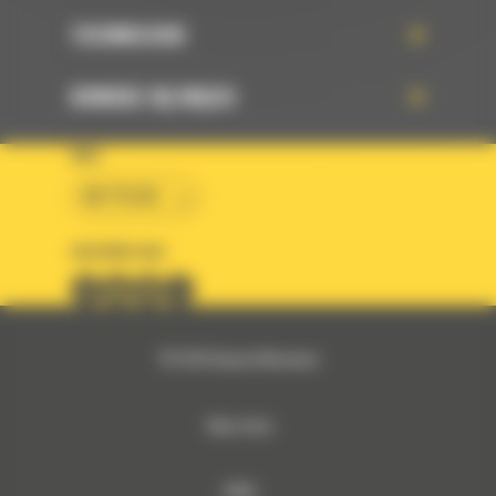
TECHNOLOGIE
DOWIEDZ SIĘ WIĘCEJ
KRAJ
BM POLSKA
OBSERWUJ NAS
© 2026 Bergerat-Monnoyeur
Mapa strony
RODO