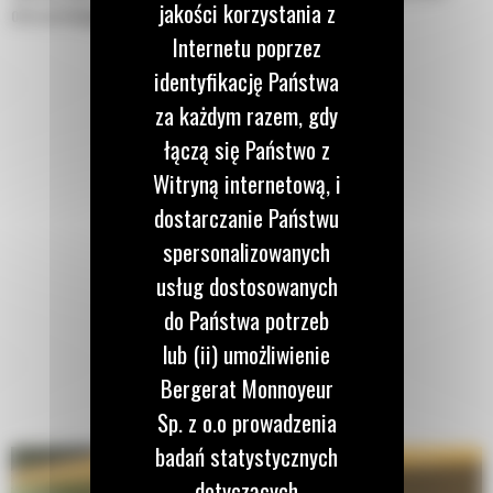
jakości korzystania z
oraz przesypywanie się go nad krawędzią górną.
Internetu poprzez
identyfikację Państwa
za każdym razem, gdy
łączą się Państwo z
Witryną internetową, i
dostarczanie Państwu
spersonalizowanych
usług dostosowanych
do Państwa potrzeb
lub (ii) umożliwienie
Bergerat Monnoyeur
Sp. z o.o prowadzenia
badań statystycznych
dotyczących