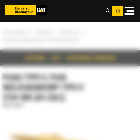
Panel zarządzania plikami cookies
»
»
»
Strona główna
Produkty
Pługi typu V
Pług wielozadaniowy typu V 2134 mm (84 cale)
SZCZEGÓŁY
OPIS
SPECYFIKACJA TECHNICZNA
PŁUGI TYPU V, PŁUG
WIELOZADANIOWY TYPU V
2134 MM (84 CALE)
Pługi typu V