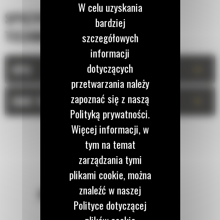
W celu uzyskania
SPECYFIKACJA
bardziej
TECHNICZNA
szczegółowych
informacji
dotyczących
+
OPIS
przetwarzania należy
zapoznać się z naszą
+
DANE TECHNICZNE
Polityką prywatności.
Więcej informacji, w
tym na temat
zarządzania tymi
plikami cookie, można
znaleźć w naszej
POZOSTAŃMY W KONTAKCIE
Polityce dotyczącej