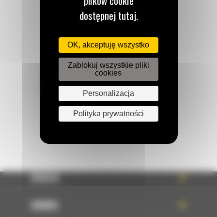
plików cookie
dostępnej tutaj.
Zadzwoń do nas
OK, akceptuję wszystko
122 100 122
Zablokuj wszystkie pliki
cookies
Napisz do nas
Personalizacja
WYŚLIJ WIADOMOŚĆ
Polityka prywatności
OFERTA
SERWIS