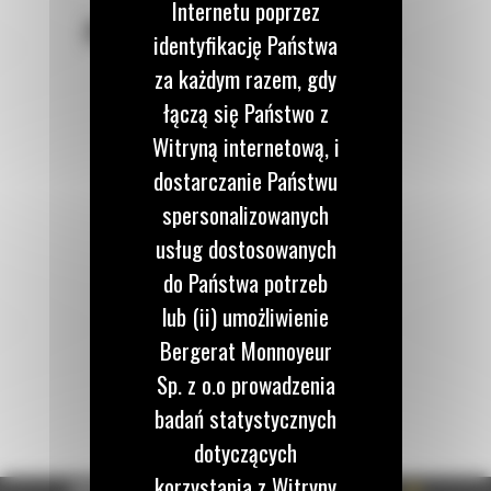
Internetu poprzez
POZOSTAŃMY W KONTAKCIE
identyfikację Państwa
za każdym razem, gdy
łączą się Państwo z
Witryną internetową, i
dostarczanie Państwu
Zadzwoń do nas
122 100 122
spersonalizowanych
usług dostosowanych
do Państwa potrzeb
Napisz do nas
WYŚLIJ WIADOMOŚĆ
lub (ii) umożliwienie
Bergerat Monnoyeur
Sp. z o.o prowadzenia
badań statystycznych
dotyczących
korzystania z Witryny