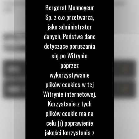
Transport dużych ładunków na budowie Widły o dużej wytrzymałości do ciężkich
Bergerat Monnoyeur
zadań.
Sp. z o.o przetwarza,
jako administrator
SPECYFIKACJA
danych, Państwa dane
dotyczące poruszania
TECHNICZNA
się po Witrynie
poprzez
+
OPIS
wykorzystywanie
plików cookies w tej
+
DANE TECHNICZNE
Witrynie internetowej.
Korzystanie z tych
plików cookie ma na
celu (i) poprawienie
jakości korzystania z