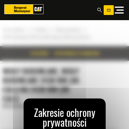
Panel zarządzania plikami cookies
»
»
»
Strona główna
Produkty
Widły budowlane
Widły budowlane 2438 mm (96 cali) na 2438 mm (96 cali)
SZCZEGÓŁY
SPECYFIKACJA TECHNICZNA
WIDŁY BUDOWLANE, WIDŁY
BUDOWLANE 2438 MM (96
CALI) NA 2438 MM (96
CALI)
Widły budowlane