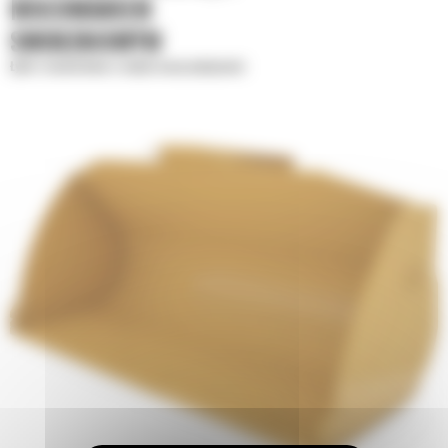
MOCOWANIEM
SWORZNIOWYM
Łyżki standardowe o zwiększonej wydajności