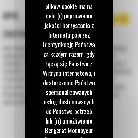
plików cookie ma na
OPIS
celu (i) poprawienie
jakości korzystania z
ZASTOSOWANIE
Internetu poprzez
identyfikację Państwa
Łyżki standardowe z serii Performance cechują się zrównoważoną
za każdym razem, gdy
wydajnością podczas usypywania, przeładunku, wykopywania i
łączą się Państwo z
załadunku ze skarp. Jak sugeruje nazwa, te łyżki sprawdzają się w
załadunku z hałd i skarp. Zostały zaprojektowane do stosowania przy
Witryną internetową, i
standardowych siłach odspajania i standardowej twardości
dostarczanie Państwu
materiałów. Idealne do przeciągania materiału do tyłu i równania.
spersonalizowanych
Współczynnik napełnienia łyżek o zwiększonej wydajności może
usług dostosowanych
wynosić nawet 115% znamionowej pojemności.
do Państwa potrzeb
lub (ii) umożliwienie
Bergerat Monnoyeur