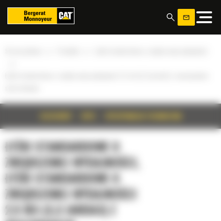
Panel zarządzania plikami cookies
»
»
Strona główna
Produkty
Łyżki standardowe o zwiększonej wydajności
»
Łyżki standardowe o zwiększonej wydajności 2,5 m3 (3,3 jarda3) z mocowaniem
sworzniowym
SZCZEGÓŁY
OPIS
SPECYFIKACJA TECHNICZNA
ŁYŻKI STANDARDOWE O
ZWIĘKSZONEJ WYDAJNOŚCI,
ŁYŻKI STANDARDOWE O
ZWIĘKSZONEJ WYDAJNOŚCI
2,5 M3 (3,3 JARDA3) Z