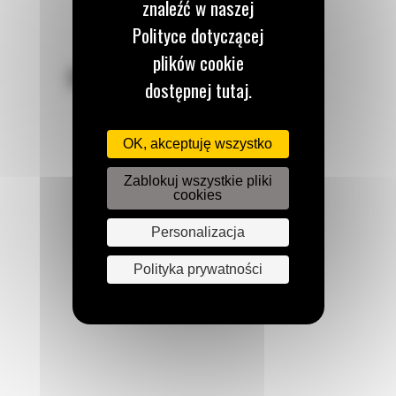
znaleźć w naszej
Polityce dotyczącej
plików cookie
POZOSTAŃMY W KONTAKCIE
dostępnej tutaj.
OK, akceptuję wszystko
Zablokuj wszystkie pliki
cookies
Zadzwoń do nas
122 100 122
Personalizacja
Polityka prywatności
Napisz do nas
WYŚLIJ WIADOMOŚĆ