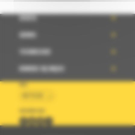
OFERTA
SERWIS
TECHNOLOGIE
DOWIEDZ SIĘ WIĘCEJ
KRAJ
BM POLSKA
OBSERWUJ NAS