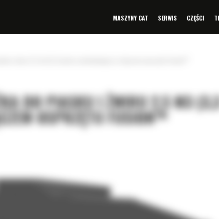
MASZYNY CAT
SERWIS
CZĘŚCI
T
asku i żwiru 2,5 m3 (3,3 jarda sześciennego) ze złączem osprzętu Fusion™
ŻKA DO PIASKU I ŻWIRU 2,5 M3 (3,
ŁĄCZEM OSPRZĘTU FUSION™