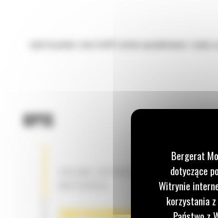
Łyżki do piasku i żwiru Cat® zostały zaprojektowane z myślą o
OPIS
Bergerat Mo
dotyczące po
OSŁONA ZAPOBIEGAJĄCA ROZSYPYW
MATERIAŁU
Witrynie intern
korzystania z
ZASTOSOWANIE
Państwo z W