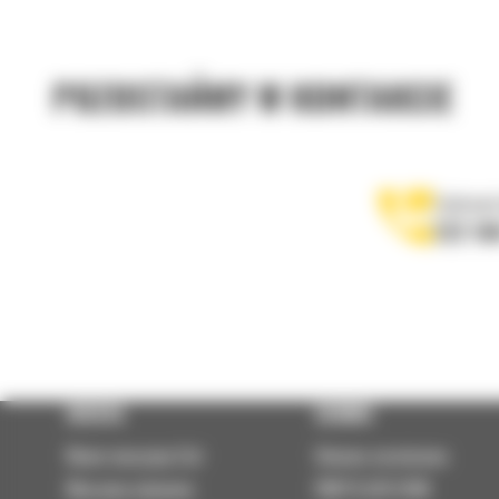
POZOSTAŃMY W KONTAKCIE
Zadzwoń
122 10
OFERTA
SERWIS
Nowe maszyny Cat
Umowa serwisowa
Maszyny używane
PARTS.CAT.COM