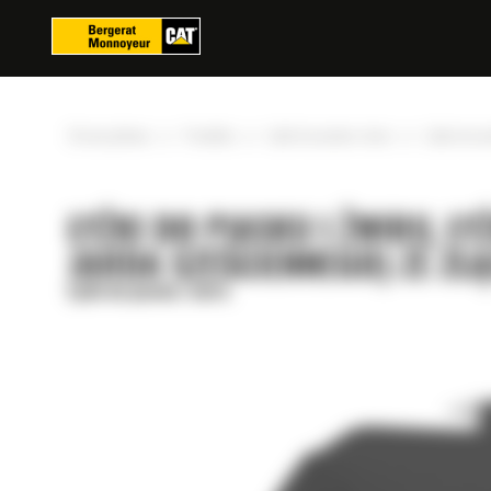
Panel zarządzania plikami cookies
»
»
»
Strona główna
Produkty
Łyżki do piasku i żwiru
Łyżka do pi
ŁYŻKI DO PIASKU I ŻWIRU, ŁY
JARDA SZEŚCIENNEGO) ZE Z
Łyżki do piasku i żwiru