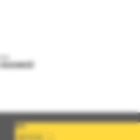
o nas
J WIADOMOŚĆ
KRAJ
BM POLSKA