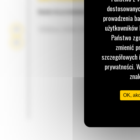
dostosowanych
Idealne do przeładunku kruszywa w dużych ilości
prowadzenia ba
użytkowników I
TRWAŁA KONSTRUKCJA
Państwo zgo
zmienić p
szczegółowych i
prywatności. W
znal
OK, ak