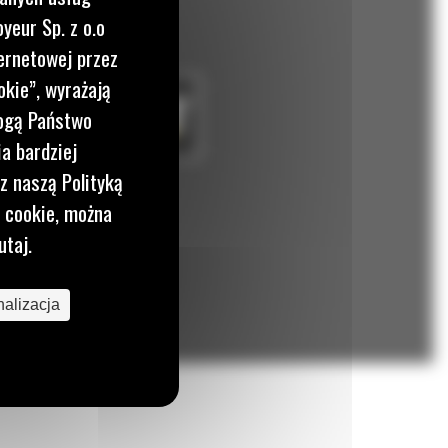
yeur Sp. z o.o
ernetowej przez
okie”, wyrażają
mogą Państwo
a bardziej
z naszą Polityką
i cookie, można
utaj.
alizacja