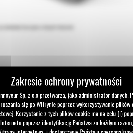
 przeładunku kruszywa w dużych ilościach.
nnoyeur Sp. z o.o przetwarza, jako administrator danych, 
ruszania się po Witrynie poprzez wykorzystywanie plików 
ANIU
etowej. Korzystanie z tych plików cookie ma na celu (i) pop
 Internetu poprzez identyfikację Państwa za każdym razem,
itryną internetową, i dostarczanie Państwu spersonalizo