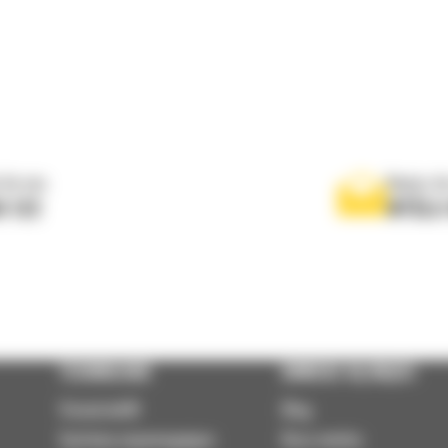
 do nas
Napisz d
0 122
WYŚLI
TECHNOLOGIE
DOWIEDZ SIĘ WIĘCEJ
VisionLink®
Blog
Systemy wspomagające
Baza wiedzy