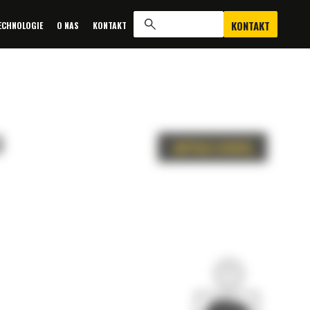
KONTAKT
ECHNOLOGIE
O NAS
KONTAKT
3
ZAPYTAJ O OFERTĘ