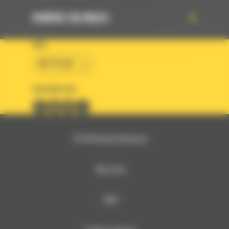
DOWIEDZ SIĘ WIĘCEJ
KRAJ
BM POLSKA
OBSERWUJ NAS
© 2026 Bergerat-Monnoyeur
Mapa strony
RODO