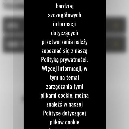
TECHNICZNA
bardziej
szczegółowych
informacji
+
OPIS
dotyczących
przetwarzania należy
+
DANE TECHNICZNE
zapoznać się z naszą
Polityką prywatności.
Więcej informacji, w
tym na temat
zarządzania tymi
plikami cookie, można
POZOSTAŃMY W KONTAKCIE
znaleźć w naszej
Polityce dotyczącej
plików cookie