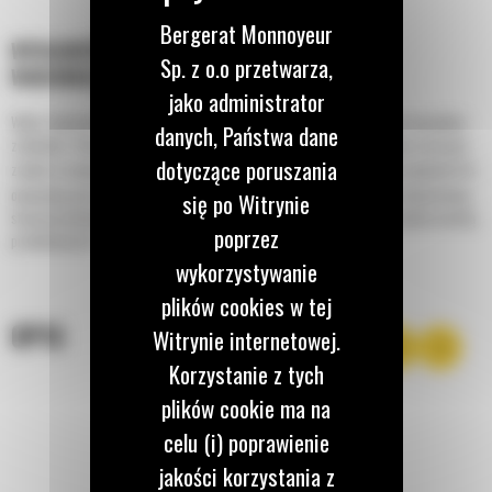
Bergerat Monnoyeur
WYDAJNOŚĆ I NIEZAWODNOŚĆ W TRUDNYCH
Sp. z o.o przetwarza,
WARUNKACH GÓRNICZYCH
jako administrator
Wybór właściwej skrzyni ładunkowej zależy od materiału, rodzaju drogi i warunków
danych, Państwa dane
załadunku. Właściwe dopasowanie skrzyni ładunkowej do danego zadania znacząco
dotyczące poruszania
zwiększa wydajność. Skrzynie ładunkowe
Cat zaprojektowano tak, aby zapewnić ich
®
optymalną wytrzymałość, pojemność i trwałość. Ze względu na wymiary i konstrukcję
się po Witrynie
stanowią idealną część pełnego systemu transportowego, pomagając uzyskać wysoką
poprzez
produktywność i najniższy koszt w przeliczeniu na tonę.
wykorzystywanie
plików cookies w tej
OPIS
Witrynie internetowej.
Korzystanie z tych
plików cookie ma na
celu (i) poprawienie
jakości korzystania z