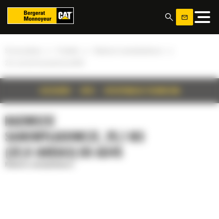
Panel zarządzania plikami cookies
»
»
»
Strona główna
Produkty
Nadwozie samowyładowcze
25,1 m3 (32,8 jarda3) do AD45
SZCZEGÓŁY
OPIS
SPECYFIKACJA TECHNICZNA
NADWOZIE
SAMOWYŁADOWCZE, 25,1 M3
(32,8 JARDA3) DO AD45
Nadwozie samowyładowcze