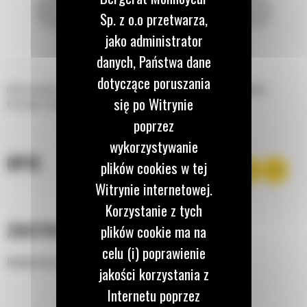
Sp. z o.o przetwarza,
jako administrator
danych, Państwa dane
dotyczące poruszania
Łyżki do piasku i żwiru Cat® zostały zaprojektowane z myślą o przeładunku
się po Witrynie
kruszywa w dużych ilościach.
poprzez
wykorzystywanie
OPIS
plików cookies w tej
Witrynie internetowej.
Korzystanie z tych
ZASTOSOWANIE
plików cookie ma na
celu (i) poprawienie
Idealne do przeładunku kruszywa w dużych ilościach.
jakości korzystania z
Internetu poprzez