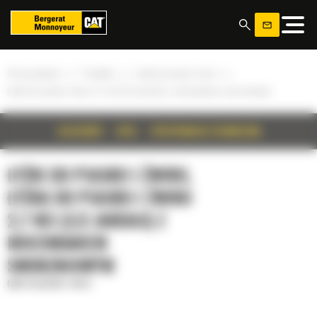
Panel zarządzania plikami cookies
»
»
»
Strona główna
Produkty
Łyżki do piasku i żwiru
Łyżka do piasku i żwiru 2,7 m3 (3,5 jarda3) z mocowaniem sworzniowym
SZCZEGÓŁY
OPIS
SPECYFIKACJA TECHNICZNA
ŁYŻKI DO PIASKU I ŻWIRU,
ŁYŻKA DO PIASKU I ŻWIRU
2,7 M3 (3,5 JARDA3) Z
MOCOWANIEM
SWORZNIOWYM
Łyżki do piasku i żwiru