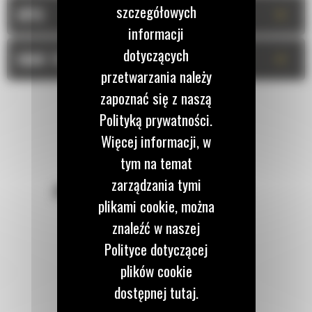
szczegółowych
+
OPIS
informacji
dotyczących
+
DANE TECHNICZNE
przetwarzania należy
zapoznać się z naszą
Polityką prywatności.
Więcej informacji, w
tym na temat
zarządzania tymi
POZOSTAŃMY W KONTAKCIE
plikami cookie, można
znaleźć w naszej
Polityce dotyczącej
plików cookie
Zadzwoń do nas
dostępnej tutaj.
122 100 122