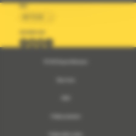
KRAJ
BM POLSKA
OBSERWUJ NAS
© 2026 Bergerat-Monnoyeur
Mapa strony
RODO
Polityka prywatności
Polityka plików cookies