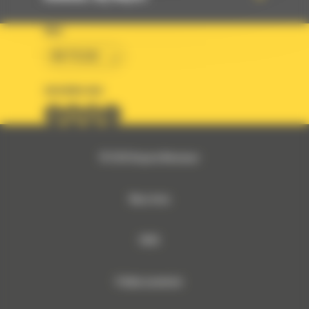
KRAJ
BM POLSKA
OBSERWUJ NAS
© 2026 Bergerat-Monnoyeur
Mapa strony
RODO
Polityka prywatności