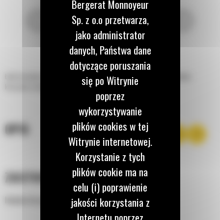
Bergerat Monnoyeur
Sp. z o.o przetwarza,
jako administrator
danych, Państwa dane
dotyczące poruszania
Łyżki do piasku i żwiru Cat® zostały zaprojektowane z myślą o przeładunku
się po Witrynie
kruszywa w dużych ilościach.
poprzez
wykorzystywanie
plików cookies w tej
OPIS
Witrynie internetowej.
Korzystanie z tych
plików cookie ma na
ZASTOSOWANIE
celu (i) poprawienie
Idealne do przeładunku kruszywa w dużych ilościach.
jakości korzystania z
Internetu poprzez