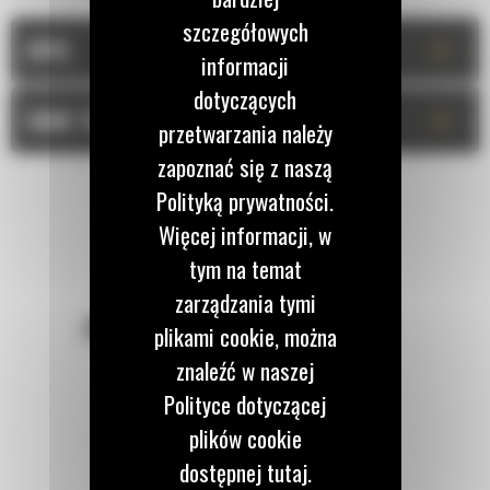
szczegółowych
+
OPIS
informacji
dotyczących
+
DANE TECHNICZNE
przetwarzania należy
zapoznać się z naszą
Polityką prywatności.
Więcej informacji, w
tym na temat
zarządzania tymi
POZOSTAŃMY W KONTAKCIE
plikami cookie, można
znaleźć w naszej
Polityce dotyczącej
plików cookie
dostępnej tutaj.
Zadzwoń do nas