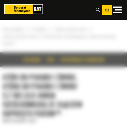
Panel zarządzania plikami cookies
»
»
»
Strona główna
Produkty
Łyżki do piasku i żwiru
Łyżka do piasku i żwiru 2,7 m3 (3,5 jarda sześciennego) ze złączem osprzętu
Fusion™
SZCZEGÓŁY
OPIS
SPECYFIKACJA TECHNICZNA
ŁYŻKI DO PIASKU I ŻWIRU,
ŁYŻKA DO PIASKU I ŻWIRU
2,7 M3 (3,5 JARDA
SZEŚCIENNEGO) ZE ZŁĄCZEM
OSPRZĘTU FUSION™
Łyżki do piasku i żwiru