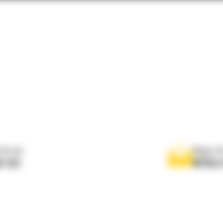
 do nas
Napisz d
0 122
WYŚLI