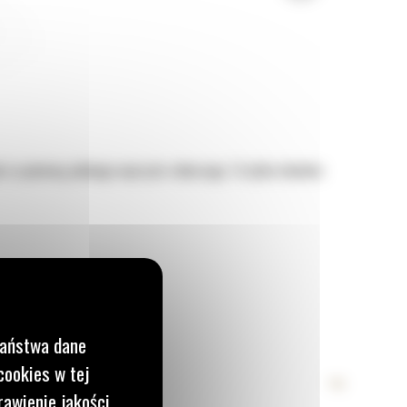
 za pomocą jednego osprzętu roboczego. Ta łyżka idealnie
Państwa dane
cookies w tej
rawienie jakości