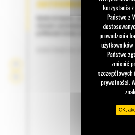
ZASTOSOWANIE
korzystania z
Państwo z W
Idealne do kopania, spychania, zaciskania, ciągni
dostosowanych
równania i poziomowania w budownictwie, podcz
profilowania terenu i prac wyburzeniowych.
prowadzenia ba
użytkowników I
KONSTRUKCJA ŁYŻKI
Państwo zgo
zmienić p
szczegółowych i
prywatności. W
znal
OK, ak