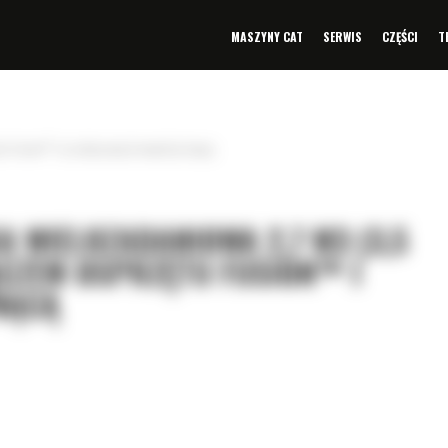
MASZYNY CAT
SERWIS
CZĘŚCI
T
tu Fusion™ i przykręcaną krawędzią tnącą
A WIELOZADANIOWA 2,7 M3 (3,5
ĄCZEM OSPRZĘTU FUSION™ I
NĄCĄ