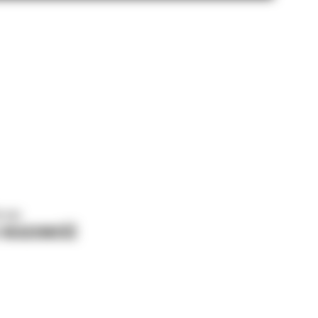
o nas
J WIADOMOŚĆ