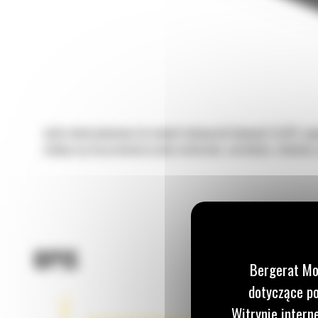
Łyżki wielozadaniowe do małych ładowarek kołowych Cat® zapew
nadaje się do przemieszczania materiału, zaciskania, równania,
OPIS
Bergerat Mo
OSPRZĘT DO PRAC ZIEMNYCH
dotyczące po
Witrynie intern