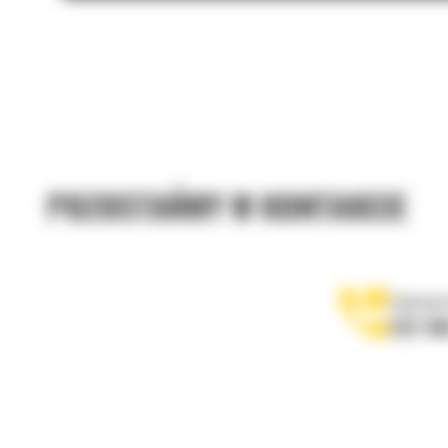
POZOSTAŃMY W KONTAKCIE
Zadzwoń
122 10