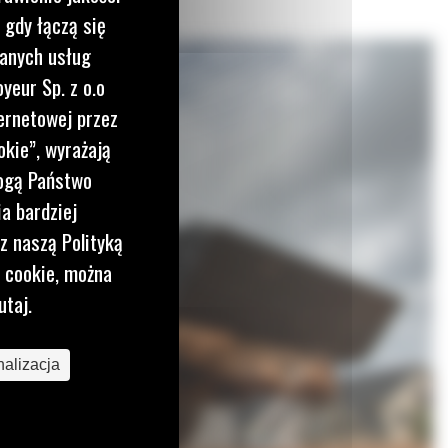
 gdy łączą się
wanych usług
yeur Sp. z o.o
ernetowej przez
okie”, wyrażają
mogą Państwo
a bardziej
z naszą Polityką
i cookie, można
utaj.
alizacja