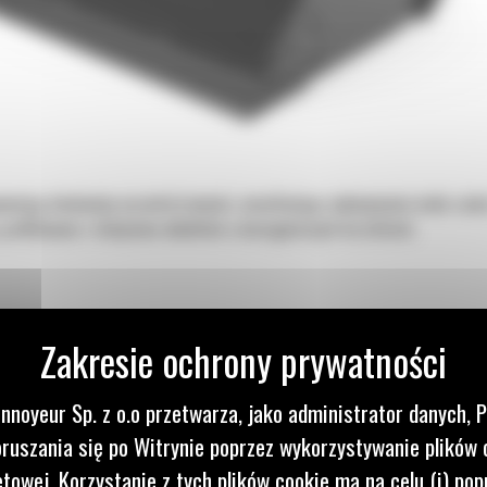
niają doskonałą wszechstronność, umożliwiając wykonywanie wielu zadań
 profilowania i chwytania obiektów o nieregularnych kształtach.
nnoyeur Sp. z o.o przetwarza, jako administrator danych, 
ruszania się po Witrynie poprzez wykorzystywanie plików 
etowej. Korzystanie z tych plików cookie ma na celu (i) pop