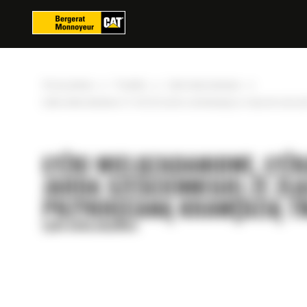
Panel zarządzania plikami cookies
»
»
»
Strona główna
Produkty
Łyżki wielozadaniowe
Łyżka wielozadaniowa 2,7 m3 (3,5 jarda sześciennego) ze złączem osprzę
ŁYŻKI WIELOZADANIOWE, ŁYŻK
JARDA SZEŚCIENNEGO) ZE ZŁ
PRZYKRĘCANĄ KRAWĘDZIĄ T
Łyżki wielozadaniowe