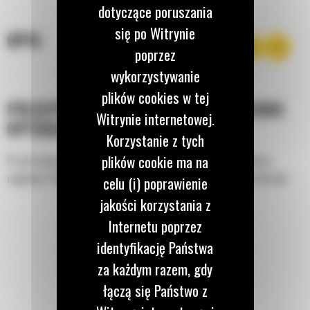
dotyczące poruszania
się po Witrynie
OPIS
poprzez
wykorzystywanie
plików cookies w tej
PRZEPROJEKTOWANE STANOWISKO
Witrynie internetowej.
OPERATORA
Korzystanie z tych
plików cookie ma na
Przestronniejsze stanowisko operatora oraz zwiększony zakres
regulacji fotela zapewniają większy komfort każdemu operatorowi.
celu (i) poprawienie
jakości korzystania z
Internetu poprzez
identyfikację Państwa
za każdym razem, gdy
łączą się Państwo z