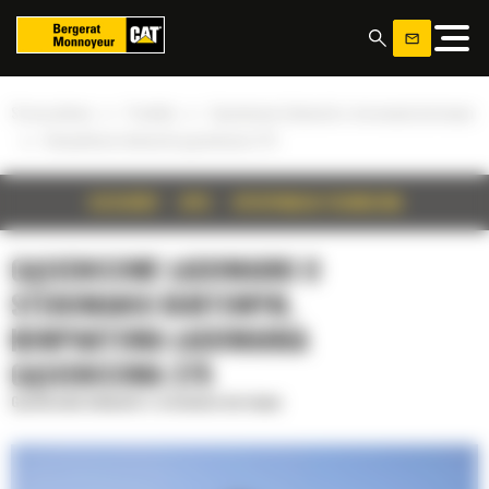
Panel zarządzania plikami cookies
»
»
Strona główna
Produkty
Gąsienicowe ładowarki o sterowaniu burtowym
»
Kompaktowa ładowarka gąsienicowa 275
SZCZEGÓŁY
OPIS
SPECYFIKACJA TECHNICZNA
GĄSIENICOWE ŁADOWARKI O
STEROWANIU BURTOWYM,
KOMPAKTOWA ŁADOWARKA
GĄSIENICOWA 275
Gąsienicowe ładowarki o sterowaniu burtowym