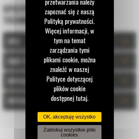
przetwarzania należy
SPECYFIKACJA
zapoznać się z naszą
TECHNICZNA
Polityką prywatności.
Więcej informacji, w
tym na temat
+
OPIS
zarządzania tymi
plikami cookie, można
+
DANE TECHNICZNE
znaleźć w naszej
Polityce dotyczącej
+
WYPOSAŻENIE STANDARDOWE
plików cookie
dostępnej tutaj.
+
WYPOSAŻENIE OPCJONALNE
OK, akceptuję wszystko
Zablokuj wszystkie pliki
cookies