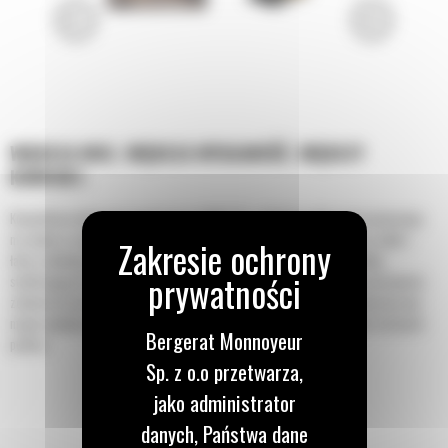
WIĘKSZA MOC. WIĘKSZA WYDAJNOŚĆ. WIĘKSZY
KOMFORT.
Kompaktowa ładowarka gąsienicowa Cat® 275 z układem podnoszenia pionowego
ma większy zasięg i większą wysokość podnoszenia, co przekłada się na szybki i
łatwy załadunek samochodów ciężarowych. Standardowe podwozie z belką
stabilizującą (E-bar) oraz dwie prędkości jazdy zapewniają doskonałą przyczepność,
zdolność do poruszania się po miękkim terenie, stabilność i prędkość, aby maszyna
mogła wydajnie pracować w szerokim zakresie zastosowań i na różnych rodzajach
Bergerat Monnoyeur
podłoża.
Sp. z o.o przetwarza,
jako administrator
danych, Państwa dane