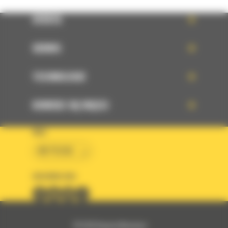
OFERTA
SERWIS
TECHNOLOGIE
DOWIEDZ SIĘ WIĘCEJ
KRAJ
BM POLSKA
OBSERWUJ NAS
© 2026 Bergerat-Monnoyeur