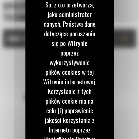
Sp. z o.o przetwarza,
SPECYFIKACJA
jako administrator
TECHNICZNA
danych, Państwa dane
dotyczące poruszania
+
DANE TECHNICZNE
się po Witrynie
poprzez
wykorzystywanie
plików cookies w tej
Witrynie internetowej.
Korzystanie z tych
POZOSTAŃMY W KONTAKCIE
plików cookie ma na
celu (i) poprawienie
jakości korzystania z
Internetu poprzez