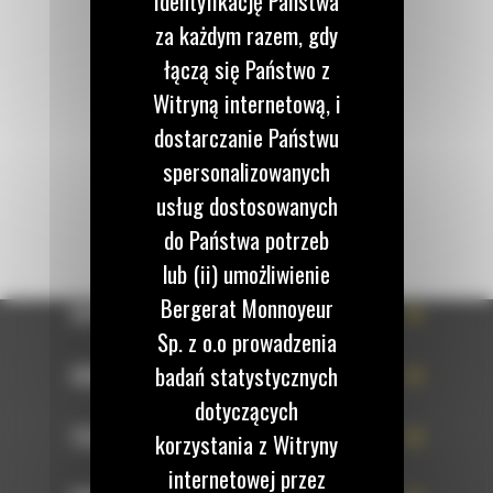
identyfikację Państwa
Zadzwoń do nas
122 100 122
za każdym razem, gdy
łączą się Państwo z
Witryną internetową, i
Napisz do nas
WYŚLIJ WIADOMOŚĆ
dostarczanie Państwu
spersonalizowanych
usług dostosowanych
do Państwa potrzeb
lub (ii) umożliwienie
Bergerat Monnoyeur
OFERTA
Sp. z o.o prowadzenia
badań statystycznych
SERWIS
dotyczących
TECHNOLOGIE
korzystania z Witryny
internetowej przez