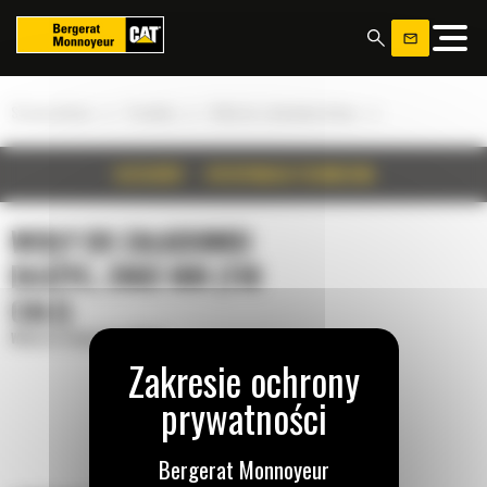
Panel zarządzania plikami cookies
»
»
»
Strona główna
Produkty
Widły do załadunku dłużyc
SZCZEGÓŁY
SPECYFIKACJA TECHNICZNA
WIDŁY DO ZAŁADUNKU
DŁUŻYC, 2802 MM (110
CALI)
Widły do załadunku dłużyc
Bergerat Monnoyeur