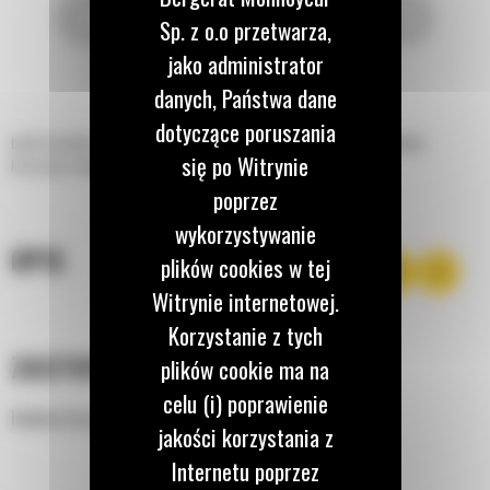
Sp. z o.o przetwarza,
jako administrator
danych, Państwa dane
dotyczące poruszania
Łyżki do piasku i żwiru Cat® zostały zaprojektowane z myślą o przeładunku
się po Witrynie
kruszywa w dużych ilościach.
poprzez
wykorzystywanie
OPIS
plików cookies w tej
Witrynie internetowej.
Korzystanie z tych
ZASTOSOWANIE
plików cookie ma na
celu (i) poprawienie
Idealne do przeładunku kruszywa w dużych ilościach.
jakości korzystania z
Internetu poprzez