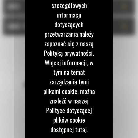
szczegółowych
+
OPIS
informacji
dotyczących
+
DANE TECHNICZNE
przetwarzania należy
zapoznać się z naszą
Polityką prywatności.
Więcej informacji, w
tym na temat
zarządzania tymi
POZOSTAŃMY W KONTAKCIE
plikami cookie, można
znaleźć w naszej
Polityce dotyczącej
plików cookie
Zadzwoń do nas
dostępnej tutaj.
122 100 122