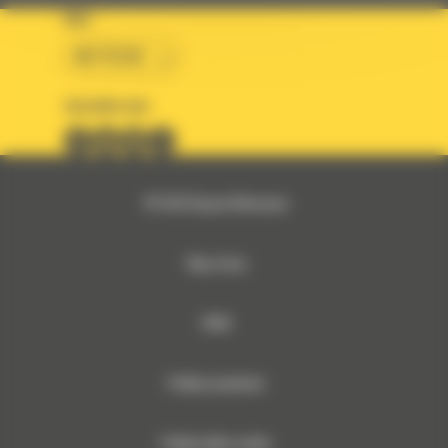
KRAJ
BM POLSKA
OBSERWUJ NAS
© 2026 Bergerat-Monnoyeur
Mapa strony
RODO
Polityka prywatności
Polityka plików cookies