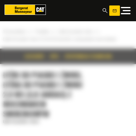
Panel zarządzania plikami cookies
»
»
»
Strona główna
Produkty
Łyżki do piasku i żwiru
Łyżka do piasku i żwiru 2,9 m3 (3,8 jarda3) z mocowaniem sworzniowym
SZCZEGÓŁY
OPIS
SPECYFIKACJA TECHNICZNA
ŁYŻKI DO PIASKU I ŻWIRU,
ŁYŻKA DO PIASKU I ŻWIRU
2,9 M3 (3,8 JARDA3) Z
MOCOWANIEM
SWORZNIOWYM
Łyżki do piasku i żwiru