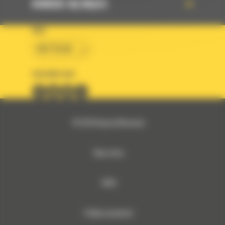
DOWIEDZ SIĘ WIĘCEJ
KRAJ
BM POLSKA
OBSERWUJ NAS
© 2026 Bergerat-Monnoyeur
Mapa strony
RODO
Polityka prywatności