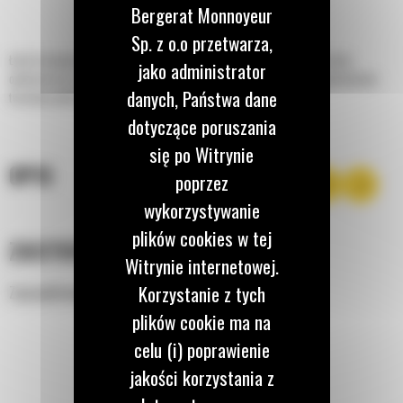
Bergerat Monnoyeur
Sp. z o.o przetwarza,
Łyżki do kopania do minikoparek Cat® idealnie nadają się do kopania rowów,
jako administrator
ogólnych prac związanych z wykopami i zasypywania w miękkim lub umiarkowanie
danych, Państwa dane
twardym podłożu.
dotyczące poruszania
się po Witrynie
OPIS
poprzez
wykorzystywanie
plików cookies w tej
ZASTOSOWANIE
Witrynie internetowej.
Korzystanie z tych
Zaprojektowane do różnych zastosowań i materiałów.
plików cookie ma na
celu (i) poprawienie
jakości korzystania z