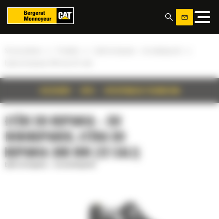
Panel zarządzania plikami cookies
»
»
»
Strona główna
Produkty
Łyżki do kopania – do minikoparek
Łyżka do kopania 300 mm (12 cali)
SZCZEGÓŁY
OPIS
SPECYFIKACJA TECHNICZNA
ŁYŻKI DO KOPANIA – DO
MINIKOPAREK, ŁYŻKA DO
KOPANIA 300 MM (12 CALI)
Łyżki do kopania – do minikoparek