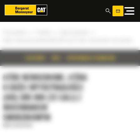
Panel zarządzania plikami cookies
»
»
»
Strona główna
Produkty
Łyżki wzmocnione
Łyżka o dużej wytrzymałości (HD) 305 mm (12 cali) z mocowaniem sworzniowym
SZCZEGÓŁY
OPIS
SPECYFIKACJA TECHNICZNA
ŁYŻKI WZMOCNIONE, ŁYŻKA
O DUŻEJ WYTRZYMAŁOŚCI
(HD) 305 MM (12 CALI) Z
MOCOWANIEM
SWORZNIOWYM
Łyżki wzmocnione