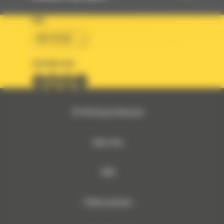
KRAJ
BM POLSKA
OBSERWUJ NAS
© 2026 Bergerat-Monnoyeur
Mapa strony
RODO
Polityka prywatności