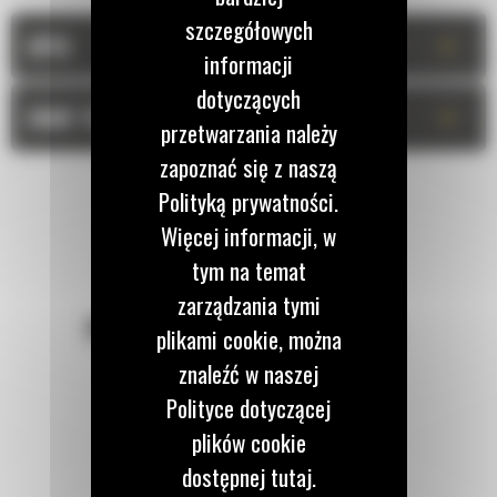
szczegółowych
+
OPIS
informacji
dotyczących
+
DANE TECHNICZNE
przetwarzania należy
zapoznać się z naszą
Polityką prywatności.
Więcej informacji, w
tym na temat
zarządzania tymi
POZOSTAŃMY W KONTAKCIE
plikami cookie, można
znaleźć w naszej
Polityce dotyczącej
plików cookie
dostępnej tutaj.
Zadzwoń do nas