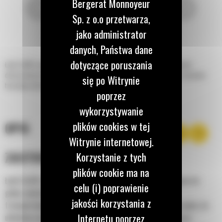
Bergerat Monnoyeur
Sp. z o.o przetwarza,
jako administrator
danych, Państwa dane
dotyczące poruszania
Łyżki Cat® o dużej wytrzymałości (HD) do koparko-ładowarek są doskonale
dostosowane do gleby zawierającej odłamki skalne oraz do rozbijania i usuwania
się po Witrynie
twardego materiału.
poprzez
wykorzystywanie
plików cookies w tej
OPIS
Witrynie internetowej.
ZASTOSOWANIE
Korzystanie z tych
plików cookie ma na
Łyżki Cat® o dużej wytrzymałości są doskonale dostosowane do
celu (i) poprawienie
gleby zawierającej odłamki skalne oraz do rozbijania i
jakości korzystania z
transportowania twardego materiału. Idealne do kopania rowów, do
Internetu poprzez
układania mediów, fundamentów, zasypywania i ogólnych prac