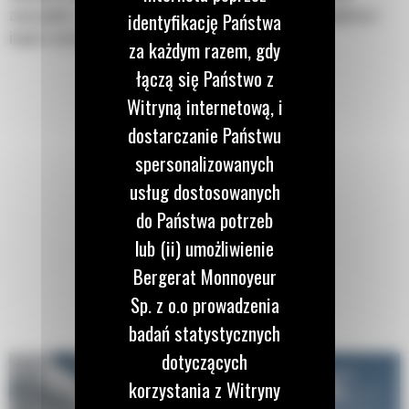
związanych z wykopami w budownictwie, kształtowaniu krajobrazu i
identyfikację Państwa
innych zastosowaniach.
za każdym razem, gdy
łączą się Państwo z
Witryną internetową, i
dostarczanie Państwu
spersonalizowanych
usług dostosowanych
do Państwa potrzeb
lub (ii) umożliwienie
Bergerat Monnoyeur
Sp. z o.o prowadzenia
badań statystycznych
dotyczących
korzystania z Witryny