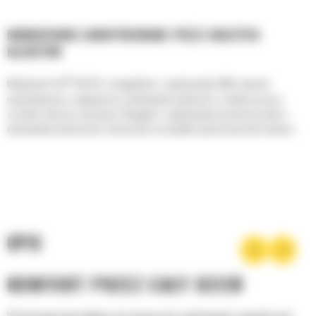
MINIKOPARKI ZAINSPIROWANE PRZEZ NASZYCH
KLIENTÓW
®
Minikoparka Cat
308 CR z wysięgnikiem z regulacją kąta (VAB) zapewnia
maksymalną moc i wydajność przy minimalnych wymiarach, co ułatwia pracę w
szerokim zakresie zastosowań. Wysięgnik z regulacją kąta pozwala korzystać z
maksymalnej elastyczności zawieszenia w przypadku ograniczonej ilości miejsca.
OPIS
KOMFORT PRZEZ CAŁY DZIEŃ