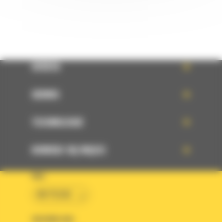
OFERTA
SERWIS
TECHNOLOGIE
DOWIEDZ SIĘ WIĘCEJ
KRAJ
BM POLSKA
OBSERWUJ NAS