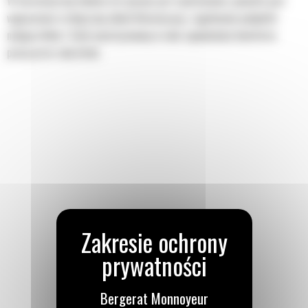
W hermetycznej kabinie utrzymane jest nadciśnienie, ponadto jest
wyposażona w ulepszony układ klimatyzacji, regulowane podpórki
nadgarstków i fotel amortyzowany w celu zapewnienia komfortu
pracy przez cały dzień.
Bergerat Monnoyeur