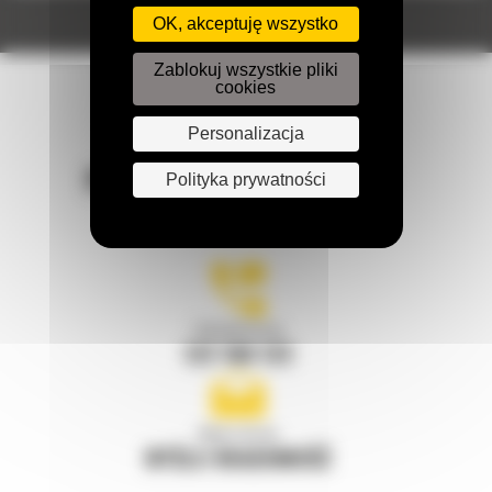
OK, akceptuję wszystko
Zablokuj wszystkie pliki
cookies
Personalizacja
POZOSTAŃMY W KONTAKCIE
Polityka prywatności
Zadzwoń do nas
122 100 122
Napisz do nas
WYŚLIJ WIADOMOŚĆ