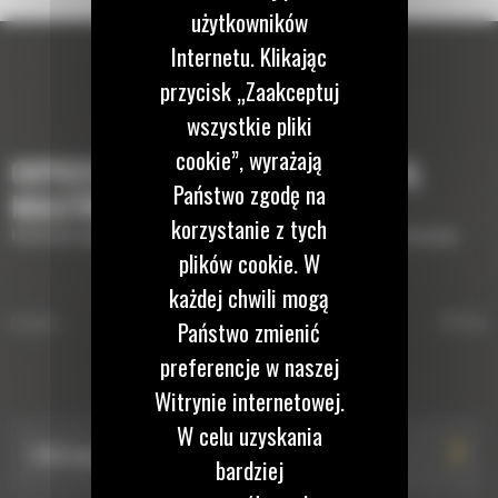
użytkowników
Internetu. Klikając
przycisk „Zaakceptuj
wszystkie pliki
cookie”, wyrażają
OSPRZĘTY, KTÓRE UZUPEŁNIĄ TWOJĄ
Państwo zgodę na
MASZYNĘ
korzystanie z tych
Krótki opis wyposażenia lub osprzętów potrzebnych do uzupełnienia maszyny
plików cookie. W
każdej chwili mogą
ŁYŻKI DO PROFILOWANIA
rtowym
Uchwy
Państwo zmienić
POWIERZCHNI – DO
preferencje w naszej
MINIKOPAREK
Łyżki do profilowania powierzchni – do minikop
Witrynie internetowej.
W celu uzyskania
1200 mm (47 cala)
bardziej