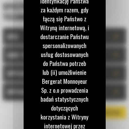
identyfikację Państwa
SPECYFIKACJA
za każdym razem, gdy
TECHNICZNA
łączą się Państwo z
Witryną internetową, i
+
dostarczanie Państwu
OPIS
spersonalizowanych
usług dostosowanych
+
DANE TECHNICZNE
do Państwa potrzeb
lub (ii) umożliwienie
+
WYPOSAŻENIE STANDARDOWE
Bergerat Monnoyeur
Sp. z o.o prowadzenia
+
WYPOSAŻENIE OPCJONALNE
badań statystycznych
dotyczących
POBIERZ BROSZURĘ
korzystania z Witryny
internetowej przez