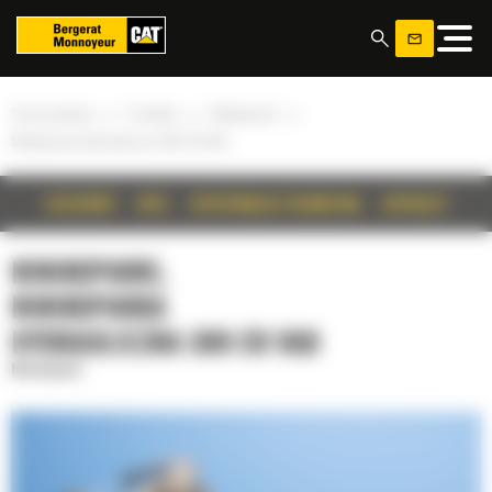
Panel zarządzania plikami cookies
»
»
»
Strona główna
Produkty
Minikoparki
Minikoparka hydrauliczna 308 CR VAB
SZCZEGÓŁY
OPIS
SPECYFIKACJA TECHNICZNA
OSPRZĘTY
MINIKOPARKI,
MINIKOPARKA
HYDRAULICZNA 308 CR VAB
Minikoparki