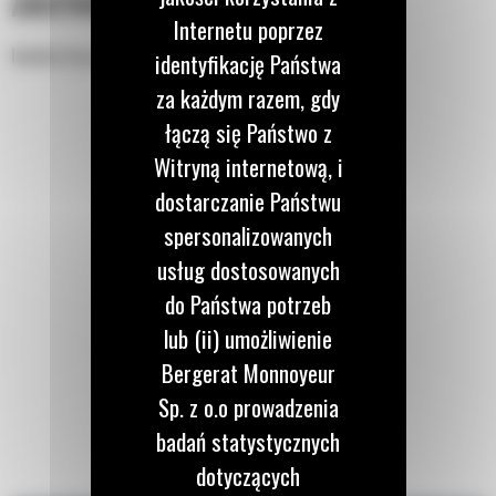
ZASTOSOWANIE
Internetu poprzez
Idealne do przeładunku kruszywa w dużych ilościach.
identyfikację Państwa
za każdym razem, gdy
łączą się Państwo z
Witryną internetową, i
dostarczanie Państwu
spersonalizowanych
usług dostosowanych
do Państwa potrzeb
lub (ii) umożliwienie
Bergerat Monnoyeur
Sp. z o.o prowadzenia
badań statystycznych
dotyczących