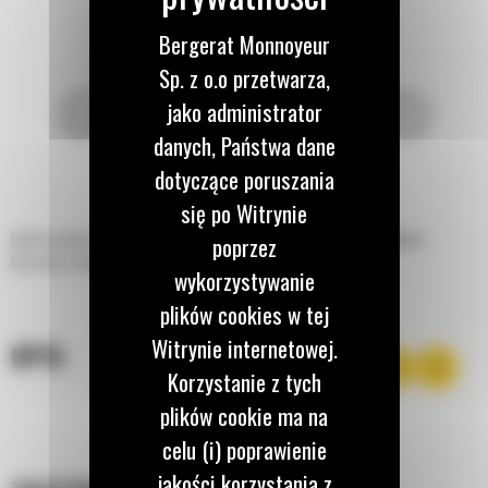
Bergerat Monnoyeur
Sp. z o.o przetwarza,
jako administrator
danych, Państwa dane
dotyczące poruszania
się po Witrynie
Łyżki do piasku i żwiru Cat® zostały zaprojektowane z myślą o przeładunku
poprzez
kruszywa w dużych ilościach.
wykorzystywanie
plików cookies w tej
Witrynie internetowej.
OPIS
Korzystanie z tych
plików cookie ma na
celu (i) poprawienie
jakości korzystania z