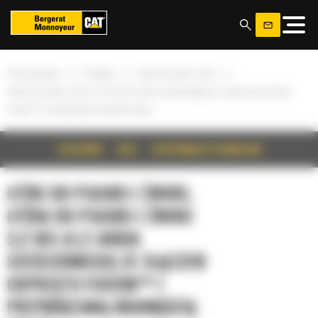
Panel zarządzania plikami cookies
»
»
»
Strona główna
Produkty
Łyżki do piasku i żwiru
Łyżka do piasku i żwiru 3,2 m3 (4,2 jarda sześciennego) ze złączem osprzętu
Fusion™ i przykręcaną krawędzią tnącą
SZCZEGÓŁY
OPIS
SPECYFIKACJA TECHNICZNA
ŁYŻKI DO PIASKU I ŻWIRU,
ŁYŻKA DO PIASKU I ŻWIRU
3,2 M3 (4,2 JARDA
SZEŚCIENNEGO) ZE ZŁĄCZEM
OSPRZĘTU FUSION™ I
PRZYKRĘCANĄ KRAWĘDZIĄ