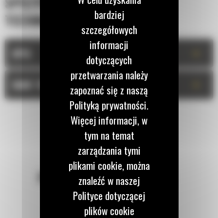
SPECYFIKACJA
bardziej
TECHNICZNA
szczegółowych
informacji
+
OPIS
dotyczących
przetwarzania należy
+
DANE TECHNICZNE
zapoznać się z naszą
Polityką prywatności.
Więcej informacji, w
tym na temat
zarządzania tymi
plikami cookie, można
POZOSTAŃMY W KONTAKCIE
znaleźć w naszej
Polityce dotyczącej
plików cookie