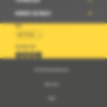
DOWIEDZ SIĘ WIĘCEJ
KRAJ
BM POLSKA
OBSERWUJ NAS
© 2026 Bergerat-Monnoyeur
Mapa strony
RODO