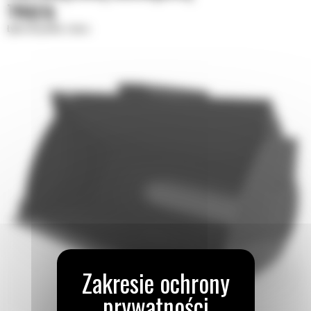
TNĄCĄ
Łyżki do piasku i żwiru