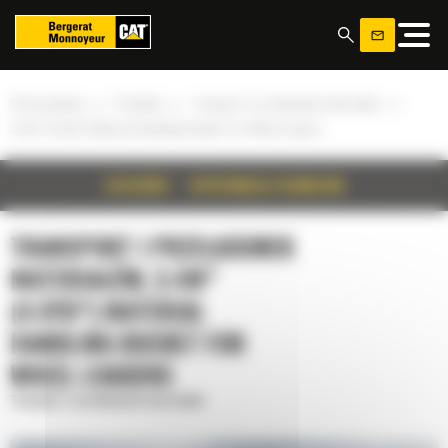
Panel zarządzania plikami cookies
»
»
»
Strona główna
Produkty
Transport i przeładunek materiałów
3.4m³ (4.5yd³) Material Handling Bucket for Wheel Loaders
SZCZEGÓŁY
SPECYFIKACJA TECHNICZNA
TRANSPORT I PRZEŁADUNEK
MATERIAŁÓW, 3.4M³
(4.5YD³) MATERIAL
HANDLING BUCKET FOR
WHEEL LOADERS
Transport i przeładunek materiałów