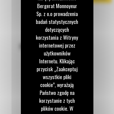
Bergerat Monnoyeur
Sp. z o.o prowadzenia
badań statystycznych
dotyczących
korzystania z Witryny
internetowej przez
POZOSTAŃMY W KONTAKCIE
użytkowników
Internetu. Klikając
przycisk „Zaakceptuj
wszystkie pliki
Zadzwoń do nas
cookie”, wyrażają
122 100 122
Państwo zgodę na
korzystanie z tych
Napisz do nas
plików cookie. W
WYŚLIJ WIADOMOŚĆ