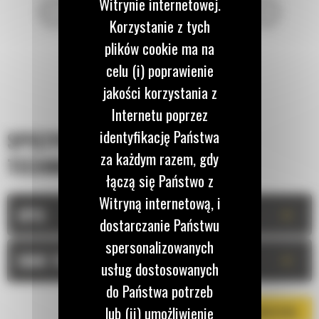
Witrynie internetowej.
Korzystanie z tych
plików cookie ma na
celu (i) poprawienie
jakości korzystania z
Internetu poprzez
identyfikację Państwa
SPECYFIKACJA
za każdym razem, gdy
TECHNICZNA
łączą się Państwo z
Witryną internetową, i
+
OPIS
dostarczanie Państwu
spersonalizowanych
+
DANE TECHNICZNE
usług dostosowanych
do Państwa potrzeb
lub (ii) umożliwienie
POBIERZ BROSZURĘ