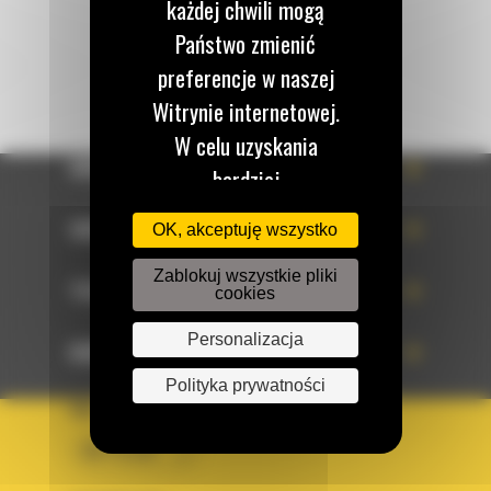
każdej chwili mogą
Państwo zmienić
preferencje w naszej
Witrynie internetowej.
W celu uzyskania
OFERTA
bardziej
szczegółowych
SERWIS
OK, akceptuję wszystko
informacji
dotyczących
Zablokuj wszystkie pliki
TECHNOLOGIE
cookies
przetwarzania należy
Personalizacja
zapoznać się z naszą
DOWIEDZ SIĘ WIĘCEJ
Polityką prywatności.
Polityka prywatności
KRAJ
Więcej informacji, w
tym na temat
BM POLSKA
zarządzania tymi