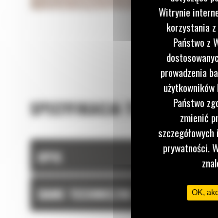
Witrynie intern
korzystania z
Państwo z W
dostosowanych
prowadzenia ba
użytkowników I
Państwo zgo
SPECYFIKACJA TECHNICZNA
zmienić p
szczegółowych i
prywatności. W
OPIS
znal
DANE TECHNICZNE
OK, ak