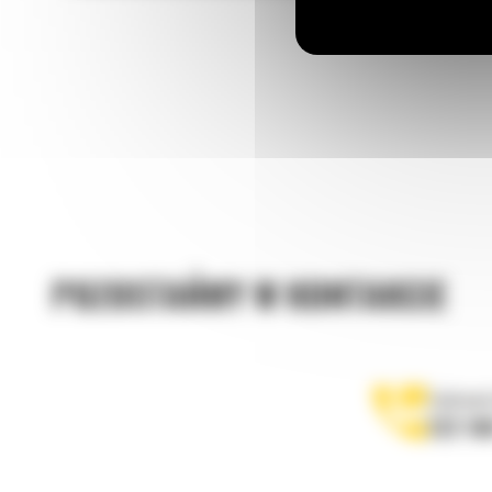
POZOSTAŃMY W KONTAKCIE
Zadzwoń
122 10