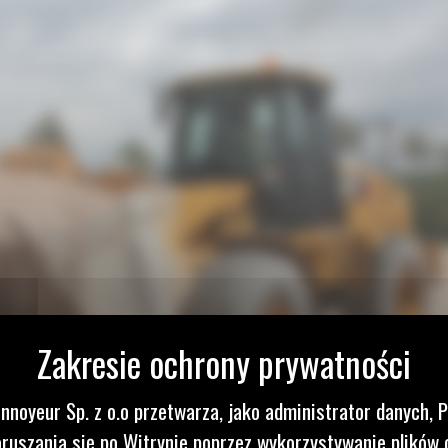
nnoyeur Sp. z o.o przetwarza, jako administrator danych, 
ruszania się po Witrynie poprzez wykorzystywanie plików 