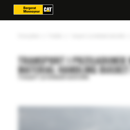
Panel zarządzania plikami cookies
»
»
Strona główna
Produkty
Transport i przeładunek materiałów
TRANSPORT I PRZEŁADUNEK M
MATERIAL HANDLING BUCKET
Transport i przeładunek materiałów