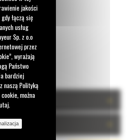
rawienie jakości
 gdy łączą się
wanych usług
yeur Sp. z o.o
ernetowej przez
okie”, wyrażają
mogą Państwo
a bardziej
z naszą Polityką
i cookie, można
+
utaj.
+
alizacja