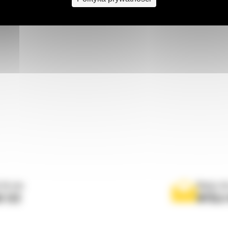
 do nas
Napisz d
0 122
WYŚLI