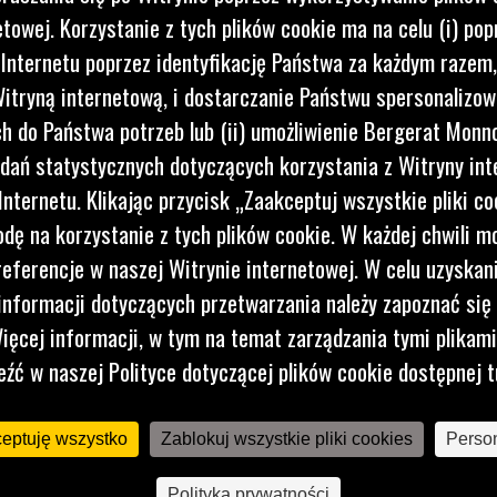
etowej. Korzystanie z tych plików cookie ma na celu (i) pop
 Internetu poprzez identyfikację Państwa za każdym razem,
itryną internetową, i dostarczanie Państwu spersonalizo
 do Państwa potrzeb lub (ii) umożliwienie Bergerat Monno
dań statystycznych dotyczących korzystania z Witryny int
nternetu. Klikając przycisk „Zaakceptuj wszystkie pliki co
dę na korzystanie z tych plików cookie. W każdej chwili 
referencje w naszej Witrynie internetowej. W celu uzyskani
nformacji dotyczących przetwarzania należy zapoznać się 
ięcej informacji, w tym na temat zarządzania tymi plikam
eźć w naszej Polityce dotyczącej plików cookie dostępnej t
ceptuję wszystko
Zablokuj wszystkie pliki cookies
Person
Polityka prywatności