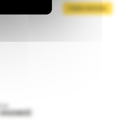
POBIERZ BROSZURĘ
o nas
J WIADOMOŚĆ