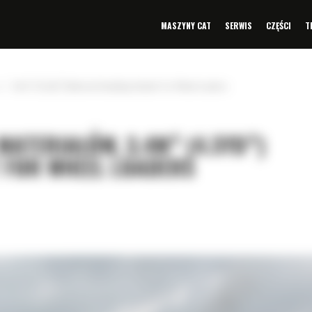
MASZYNY CAT
SERWIS
CZĘŚCI
T
»
3.4m³ (4.5yd³) Material Handling Bucket for Wheel Loaders
ATERIAŁÓW, 3.4M³ (4.5YD³)
 FOR WHEEL LOADERS