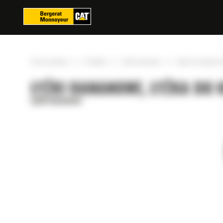
Panel zarządzania plikami cookies
»
»
»
Strona główna
Produkty
Łyżki bananowe
Łyżka do kopania 
ŁYŻKI BANANOWE, ŁYŻKA DO 
Łyżki bananowe