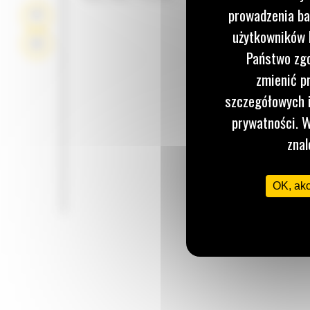
prowadzenia ba
użytkowników I
Państwo zgo
zmienić p
szczegółowych i
prywatności. W
znal
OK, ak