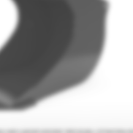
 rowów w spoistych materiałach, takich jak glina, a ich konstrukcja uła