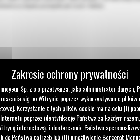
skonale przy kopaniu prostopadle pod rurami i kablami.
nnoyeur Sp. z o.o przetwarza, jako administrator danych, 
ruszania się po Witrynie poprzez wykorzystywanie plików 
etowej. Korzystanie z tych plików cookie ma na celu (i) pop
i
 Internetu poprzez identyfikację Państwa za każdym razem,
itryną internetową, i dostarczanie Państwu spersonalizo
 do Państwa potrzeb lub (ii) umożliwienie Bergerat Monno