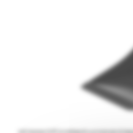
Łyżki bananowe Cat® do minikoparek są przeznaczone do kopania