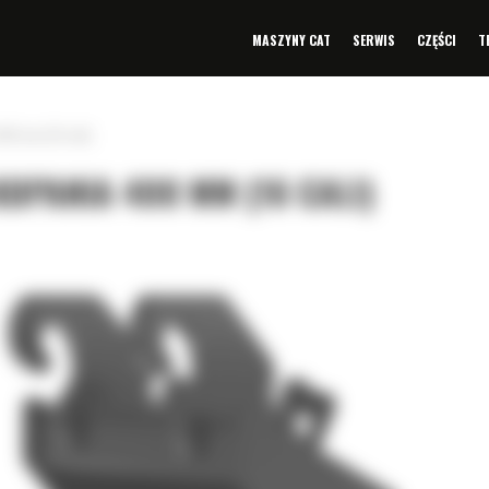
MASZYNY CAT
SERWIS
CZĘŚCI
T
400 mm (16 cali)
KOPANIA 400 MM (16 CALI)