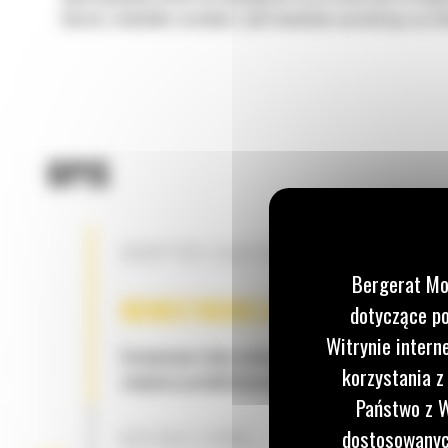
boczne i niewielka szerokość. Łyżki bananowe sprawdzają się do
OPIS
ADAPTER ZŁĄCZA OSPRZĘTU CW
Bergerat Mo
KONSTRUKCJA ŁYŻKI
dotyczące po
Witrynie intern
Formowana tylna osłona ułatwia załadunek łyżki 
korzystania z
zwiększa produktywność.
Państwo z W
dostosowanych
KSZTAŁT ŁYŻKI