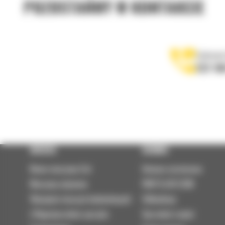
POZOSTAŃMY W KONTAKCIE
Zadzwoń
122 10
OFERTA
SERWIS
Nowe maszyny Cat
Umowa serwisowa
Maszyny używane
PARTS.CAT.COM
Wynajem maszyn budowlanych
Odbudowy
| Wypożyczalnia sprzętu
Sprzedaż części