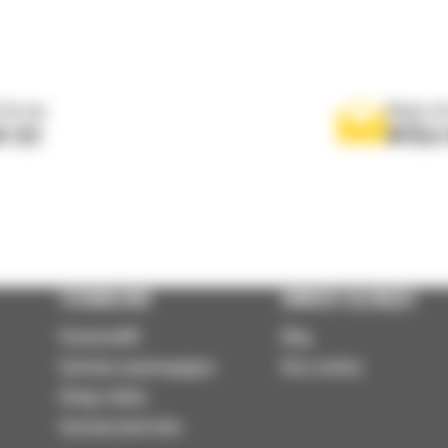
 do nas
Napisz d
0 122
WYŚLI
TECHNOLOGIE
DOWIEDZ SIĘ WIĘCEJ
VisionLink®
Blog
Systemy wspomagające
Baza wiedzy
Usługi zdalne
Systemy kontrolne