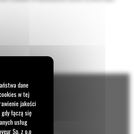
Państwa dane
cookies w tej
rawienie jakości
 gdy łączą się
wanych usług
yeur Sp. z o.o