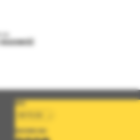
o nas
J WIADOMOŚĆ
KRAJ
BM POLSKA
OBSERWUJ NAS