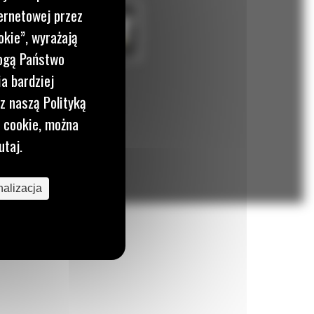
ernetowej przez
okie”, wyrażają
mogą Państwo
a bardziej
z naszą Polityką
i cookie, można
utaj.
alizacja