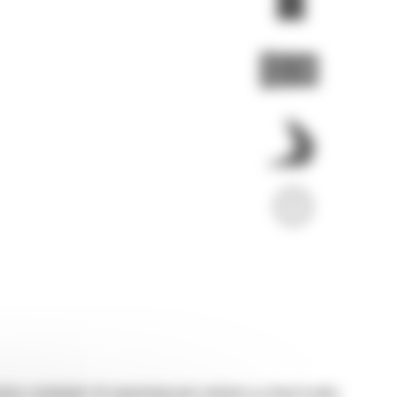
twia rozładunek. Ich najważniejszymi cechami są otwarte płyty