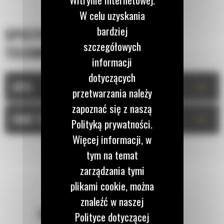
W celu uzyskania
bardziej
SPECYFIKACJA
szczegółowych
TECHNICZNA
informacji
dotyczących
+
OPIS
przetwarzania należy
zapoznać się z naszą
+
DANE TECHNICZNE
Polityką prywatności.
Więcej informacji, w
tym na temat
zarządzania tymi
plikami cookie, można
znaleźć w naszej
POZOSTAŃMY W KONTAKCIE
Polityce dotyczącej