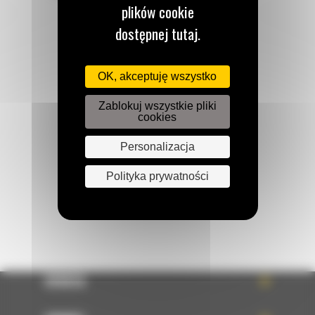
plików cookie
dostępnej tutaj.
OK, akceptuję wszystko
Zadzwoń do nas
122 100 122
Zablokuj wszystkie pliki
cookies
Personalizacja
Napisz do nas
WYŚLIJ WIADOMOŚĆ
Polityka prywatności
OFERTA