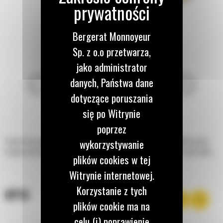
Bergerat Monnoyeur
Sp. z o.o przetwarza,
jako administrator
danych, Państwa dane
dotyczące poruszania
się po Witrynie
poprzez
Zwiększona pojemność łyżek do materiałów lekkich w ładowarkach Cat® pozwala
wykorzystywanie
osiągać maksymalną sprawność pracy przy przeładunku lekkich luźnych materiałów.
plików cookies w tej
Witrynie internetowej.
Korzystanie z tych
OPIS
plików cookie ma na
celu (i) poprawienie