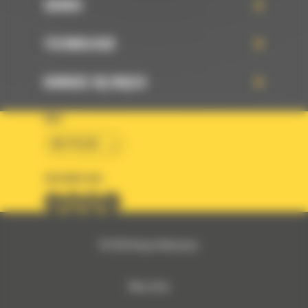
SERWIS
TECHNOLOGIE
DOWIEDZ SIĘ WIĘCEJ
KRAJ
BM POLSKA
OBSERWUJ NAS
© 2026 Bergerat-Monnoyeur
Mapa strony