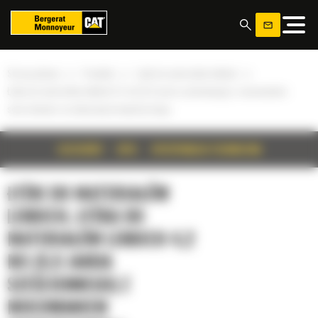
Panel zarządzania plikami cookies
»
»
»
Strona główna
Produkty
Łyżki do materiałów lekkich
Łyżka do materiałów lekkich 4,2 m3 (5,5 jarda sześciennego) z mocowaniem
sworzniowym i przykręcaną krawędzią tnącą
SZCZEGÓŁY
OPIS
SPECYFIKACJA TECHNICZNA
ŁYŻKI DO MATERIAŁÓW
LEKKICH, ŁYŻKA DO
MATERIAŁÓW LEKKICH 4,2
M3 (5,5 JARDA
SZEŚCIENNEGO) Z
MOCOWANIEM