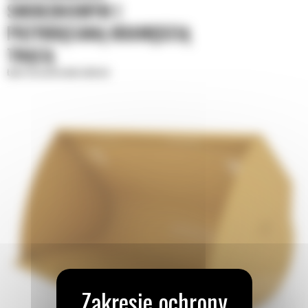
SWORZNIOWYM I
PRZYKRĘCANĄ KRAWĘDZIĄ
TNĄCĄ
Łyżki do materiałów lekkich