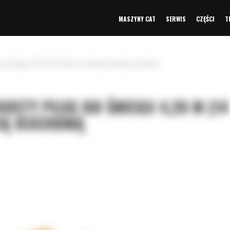
MASZYNY CAT
SERWIS
CZĘŚCI
T
g do śniegu 4,26 m (14 stóp) ze stalową krawędzią ruchomą
OSTY PŁUG DO ŚNIEGU 4,26 M (14
ZIĄ RUCHOMĄ