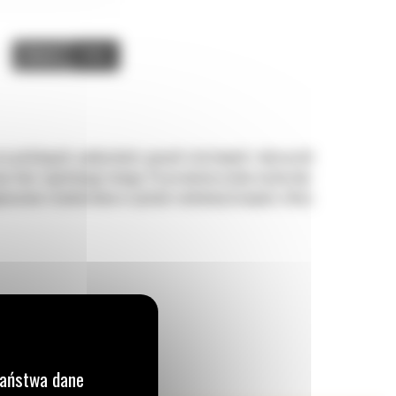
Video
Zdjęcia
na parkingach, podjazdach, pasach startowych i obszarach
je ilość spychanego śniegu. Po przemieszczeniu materiału
wyposażone standardowo w system ruchomej krawędzi, który
Państwa dane