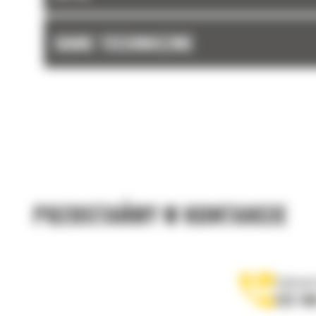
DANE TECHNICZNE
POZOSTAŃMY W KONTAKCIE
Zadzwoń
122 10