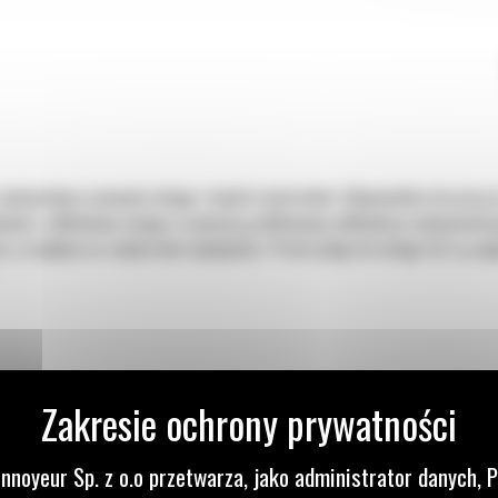
 optymalnym usuwaniu śniegu i innych materiałów. Odpowiednie do pracy 
aniu i odkładaniu śniegu za pomocą profilowanej odkładnicy maksymalizu
tu, co wpływa na zwiększenie wydajności. Proste pługi do śniegu Cat są 
nnoyeur Sp. z o.o przetwarza, jako administrator danych, 