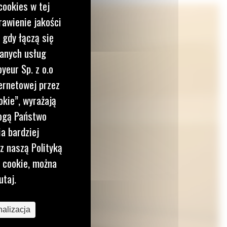
cookies w tej
rawienie jakości
 gdy łączą się
wanych usług
yeur Sp. z o.o
ernetowej przez
okie”, wyrażają
mogą Państwo
a bardziej
z naszą Polityką
i cookie, można
utaj.
alizacja