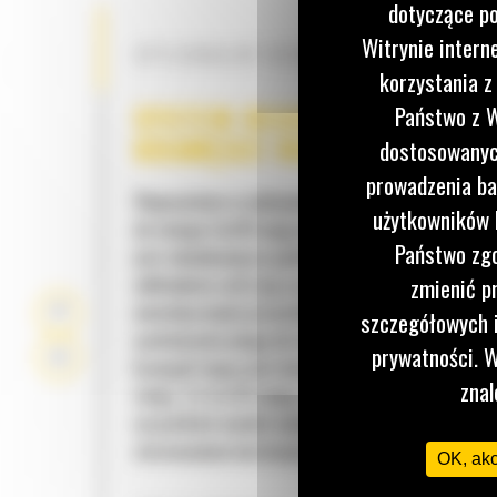
dotyczące po
Witrynie intern
OPCJONALNY UCHWYT TYLNY
korzystania z
SYSTEM REGULOWANEJ
Państwo z W
KRAWĘDZI RUCHOMEJ
dostosowanych
prowadzenia ba
Wyposażone w maksymalnie dwie krawędzie tnące
użytkowników I
do śniegu Cat® mają układ krawędzi ruchomej, 
Państwo zgo
jest wbudowany w podstawę. Podzielona na sekc
odkładnica cofa się w przypadku kontaktu z
zmienić p
niewidocznymi przeszkodami, co ogranicza ryzyk
szczegółowych i
uszkodzenia pługa do śniegu i maszyny. Stała, 
prywatności. W
krawędź tnąca jest dostępna w rozmiarach 2,6 m
znal
stóp), 3,2 m (10 stóp) i 3,8 m (12 stóp), które pa
wszystkich modeli wykorzystujących złącze łado
sterowaniem burtowym.
OK, ak