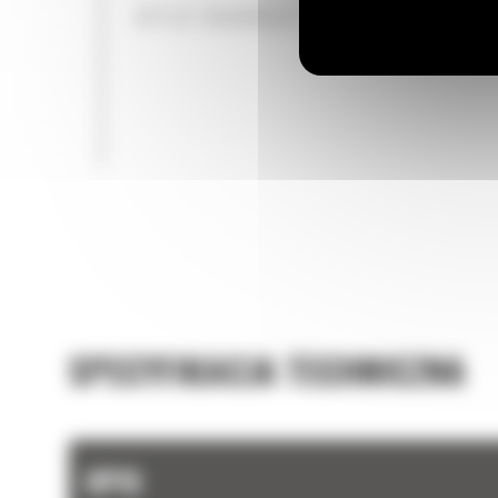
OPCJE KRAWĘDZI TNĄCEJ
SPECYFIKACJA TECHNICZNA
OPIS