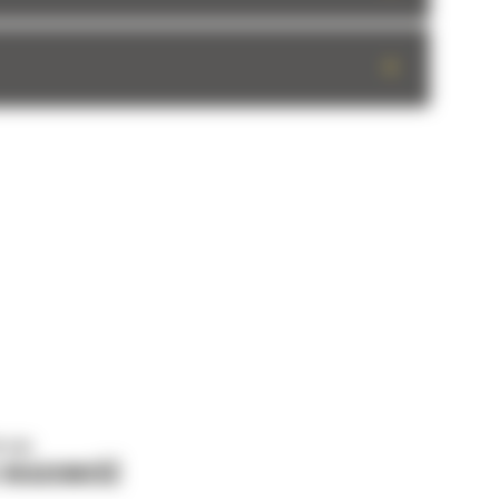
+
o nas
J WIADOMOŚĆ