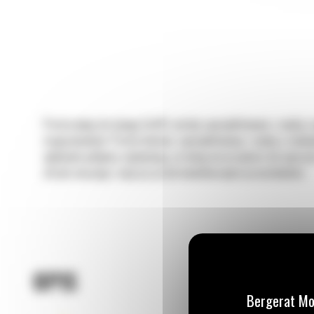
Proste pługi do śniegu Cat® zostały zaprojektowane z myślą o
magazynowych. Prosty lemiesz zaprojektowany z myślą o zwałow
opływowe podpory zapewniają, że śnieg nie przywiera do osprzę
chroni maszynę i osprzęt przed niewidocznymi przeszkodami.
OPIS
Bergerat Mo