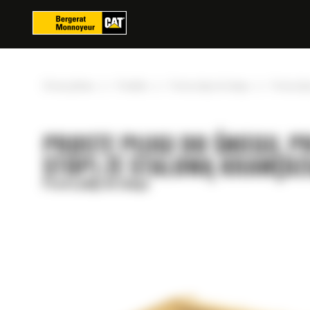
Panel zarządzania plikami cookies
»
»
»
Strona główna
Produkty
Proste pługi do śniegu
Prosty płu
PROSTE PŁUGI DO ŚNIEGU, PR
STÓP) ZE STALOWĄ KRAWĘD
Proste pługi do śniegu