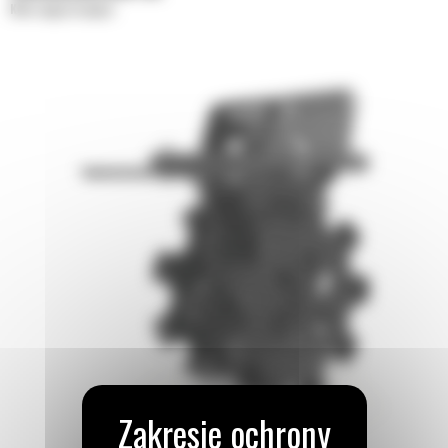
Koła zagęszczające