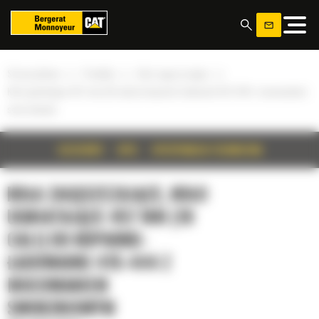
Panel zarządzania plikami cookies
»
»
»
Strona główna
Produkty
Koła zagęszczające
Koło ugniatające 457 mm (18 cali) do koparko-ładowarki 415-444 z mocowaniem
sworzniowym
SZCZEGÓŁY
OPIS
SPECYFIKACJA TECHNICZNA
KOŁA ZAGĘSZCZAJĄCE, KOŁO
UGNIATAJĄCE 457 MM (18
CALI) DO KOPARKO-
ŁADOWARKI 415-444 Z
MOCOWANIEM
SWORZNIOWYM