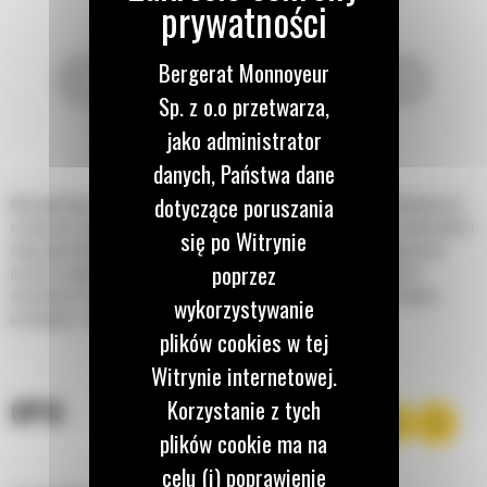
Bergerat Monnoyeur
Sp. z o.o przetwarza,
jako administrator
danych, Państwa dane
dotyczące poruszania
Koła ugniatające Cat® do koparko-ładowarek i minikoparek stanowią ekonomiczne
rozwiązanie ugniatania rowów. Koła są wyposażone w łożyska stożkowe wałeczkowe i
się po Witrynie
stopy ugniatające z rolkami z nieruchomymi kołkami, co zapewnia płynną pracę i
poprzez
pozwala osiągnąć wysoki stopień zagęszczenia. Osiągnięcie zagęszczenia w
normalnych warunkach glebowych wymaga zazwyczaj od sześciu do dziesięciu
wykorzystywanie
przebiegów, zależnie od wymaganego stopnia zagęszczenia.
plików cookies w tej
Witrynie internetowej.
OPIS
Korzystanie z tych
plików cookie ma na
celu (i) poprawienie