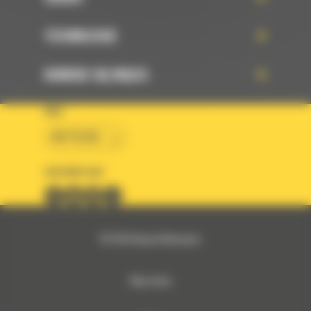
TECHNOLOGIE
DOWIEDZ SIĘ WIĘCEJ
KRAJ
BM POLSKA
OBSERWUJ NAS
© 2026 Bergerat-Monnoyeur
Mapa strony