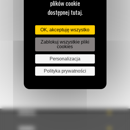
plików cookie
dostępnej tutaj.
Zadzwoń do nas
OK, akceptuję wszystko
122 100 122
Zablokuj wszystkie pliki
cookies
Napisz do nas
Personalizacja
WYŚLIJ WIADOMOŚĆ
Polityka prywatności
OFERTA
SERWIS