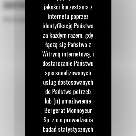
ZASTOSOWANIE
jakości korzystania z
Internetu poprzez
Służy do ugniatania rowów i łatwego zasypywania.
identyfikację Państwa
za każdym razem, gdy
łączą się Państwo z
Witryną internetową, i
dostarczanie Państwu
spersonalizowanych
usług dostosowanych
do Państwa potrzeb
lub (ii) umożliwienie
Bergerat Monnoyeur
Sp. z o.o prowadzenia
badań statystycznych