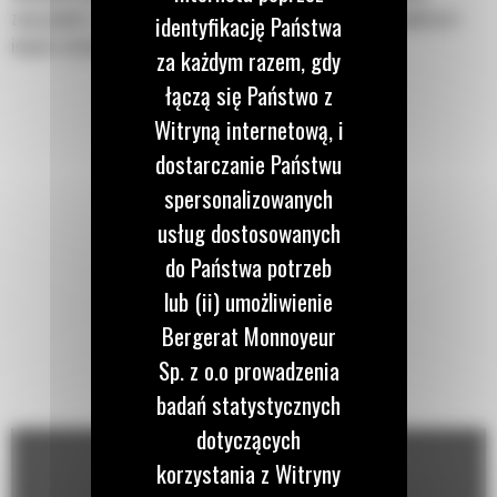
związanych z wykopami w budownictwie, kształtowaniu krajobrazu i
identyfikację Państwa
innych zastosowaniach.
za każdym razem, gdy
łączą się Państwo z
Witryną internetową, i
dostarczanie Państwu
spersonalizowanych
usług dostosowanych
do Państwa potrzeb
lub (ii) umożliwienie
Bergerat Monnoyeur
Sp. z o.o prowadzenia
badań statystycznych
dotyczących
korzystania z Witryny