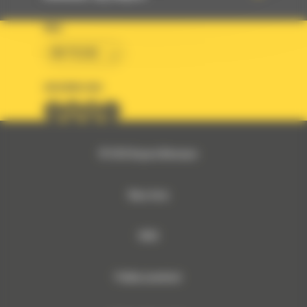
KRAJ
BM POLSKA
OBSERWUJ NAS
© 2026 Bergerat-Monnoyeur
Mapa strony
RODO
Polityka prywatności