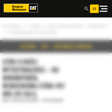
Panel zarządzania plikami cookies
»
»
Strona główna
Produkty
Łyżki o dużej wytrzymałości – do minikoparek
»
Wzmocniona łyżka 457 mm (18 cali)
SZCZEGÓŁY
OPIS
SPECYFIKACJA TECHNICZNA
ŁYŻKI O DUŻEJ
WYTRZYMAŁOŚCI – DO
MINIKOPAREK,
WZMOCNIONA ŁYŻKA 457
MM (18 CALI)
Łyżki o dużej wytrzymałości – do minikoparek