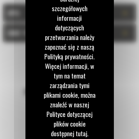
szczegółowych
+
OPIS
informacji
dotyczących
+
DANE TECHNICZNE
przetwarzania należy
zapoznać się z naszą
Polityką prywatności.
Więcej informacji, w
tym na temat
zarządzania tymi
POZOSTAŃMY W KONTAKCIE
plikami cookie, można
znaleźć w naszej
Polityce dotyczącej
plików cookie
dostępnej tutaj.
Zadzwoń do nas