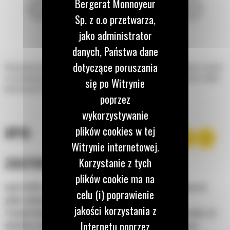
Bergerat Monnoyeur
Sp. z o.o przetwarza,
jako administrator
danych, Państwa dane
dotyczące poruszania
Wzmocnione łyżki do minikoparek Cat® zapewniają maksymalną wydajność i wartość
w szerokiej gamie zastosowań obejmujących materiały o średniej ścierności, takich
się po Witrynie
jak mieszana ziemia, glina i skały.
poprzez
wykorzystywanie
plików cookies w tej
OPIS
Witrynie internetowej.
ZASTOSOWANIE
Korzystanie z tych
plików cookie ma na
Łyżki Cat® o dużej wytrzymałości są doskonale dostosowane do
celu (i) poprawienie
gleby zawierającej odłamki skalne oraz do rozbijania i
jakości korzystania z
transportowania twardego materiału. Idealne do kopania rowów, do
Internetu poprzez
układania mediów, fundamentów, zasypywania i ogólnych prac