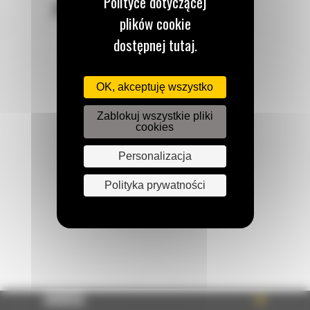
Polityce dotyczącej
POZOSTAŃMY W KONTAKCIE
plików cookie
dostępnej tutaj.
OK, akceptuję wszystko
Zadzwoń do nas
122 100 122
Zablokuj wszystkie pliki
cookies
Personalizacja
Napisz do nas
WYŚLIJ WIADOMOŚĆ
Polityka prywatności
OFERTA