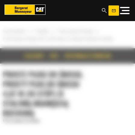
Panel zarządzania plikami cookies
»
»
»
Strona główna
Produkty
Proste pługi do śniegu
Prosty pług do śniegu 4,87 m (16 stóp) ze stalową krawędzią ruchomą
SZCZEGÓŁY
OPIS
SPECYFIKACJA TECHNICZNA
PROSTE PŁUGI DO ŚNIEGU,
PROSTY PŁUG DO ŚNIEGU
4,87 M (16 STÓP) ZE
STALOWĄ KRAWĘDZIĄ
RUCHOMĄ
Proste pługi do śniegu