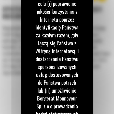
celu (i) poprawienie
SYSTEM REGULOWANEJ KRAWĘDZI
jakości korzystania z
RUCHOMEJ
Internetu poprzez
identyfikację Państwa
Wyposażone w maksymalnie dwie krawędzie tnące, pługi do śniegu
za każdym razem, gdy
Cat® mają układ krawędzi ruchomej, który jest wbudowany w
podstawę. Podzielona na sekcje odkładnica cofa się w przypadku
łączą się Państwo z
kontaktu z niewidocznymi przeszkodami, co ogranicza ryzyko
Witryną internetową, i
uszkodzenia pługa do śniegu i maszyny. Stała, gumowa krawędź tnąca
dostarczanie Państwu
jest dostępna w rozmiarach 2,6 m (8 stóp), 3,2 m (10 stóp) i 3,8 m
spersonalizowanych
(12 stóp), które pasują do wszystkich modeli wykorzystujących
złącze ładowarki ze sterowaniem burtowym.
usług dostosowanych
do Państwa potrzeb
lub (ii) umożliwienie
Bergerat Monnoyeur
Sp. z o.o prowadzenia
badań statystycznych