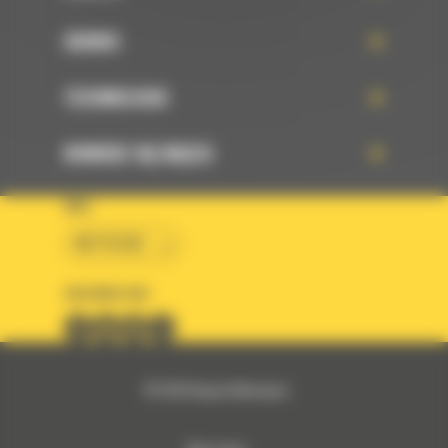
SERWIS
TECHNOLOGIE
DOWIEDZ SIĘ WIĘCEJ
KRAJ
BM POLSKA
OBSERWUJ NAS
© 2026 Bergerat-Monnoyeur