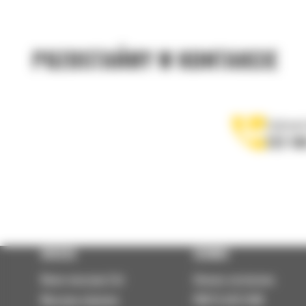
POZOSTAŃMY W KONTAKCIE
Zadzwoń
122 10
OFERTA
SERWIS
Nowe maszyny Cat
Umowa serwisowa
Maszyny używane
PARTS.CAT.COM