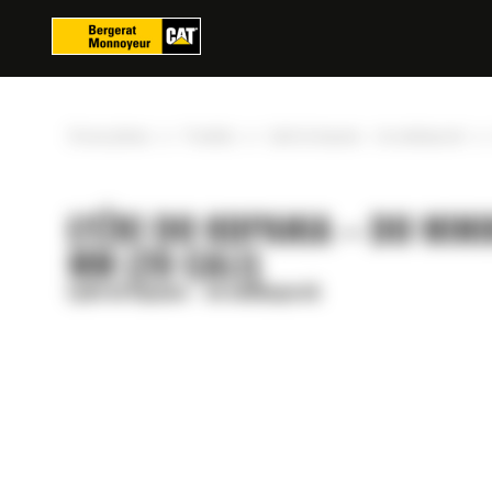
Panel zarządzania plikami cookies
»
»
»
Strona główna
Produkty
Łyżki do kopania – do minikoparek
ŁYŻKI DO KOPANIA – DO MIN
MM (20 CALI)
Łyżki do kopania – do minikoparek