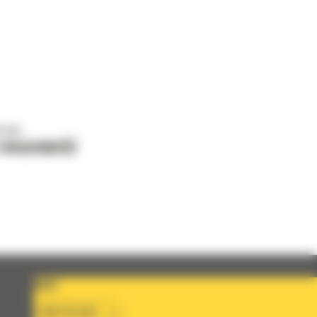
o nas
J WIADOMOŚĆ
KRAJ
BM POLSKA