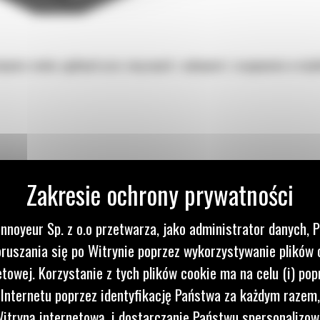
kopania rowów, ogólnych prac związanych z wykopami i zasypywania w mię
nnoyeur Sp. z o.o przetwarza, jako administrator danych, 
ruszania się po Witrynie poprzez wykorzystywanie plików 
etowej. Korzystanie z tych plików cookie ma na celu (i) pop
 Internetu poprzez identyfikację Państwa za każdym razem,
itryną internetową, i dostarczanie Państwu spersonalizo