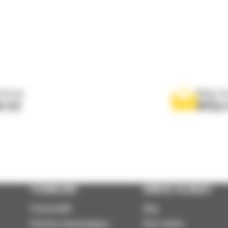
 do nas
Napisz d
0 122
WYŚLI
TECHNOLOGIE
DOWIEDZ SIĘ WIĘCEJ
VisionLink®
Blog
Systemy wspomagające
Baza wiedzy