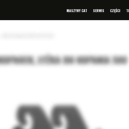
MASZYNY CAT
SERWIS
CZĘŚCI
T
Łyżka do kopania 500 mm (20 cali)
IKOPAREK, ŁYŻKA DO KOPANIA 500