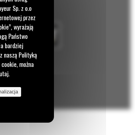
yeur Sp. z o.o
ernetowej przez
okie”, wyrażają
mogą Państwo
a bardziej
z naszą Polityką
i cookie, można
utaj.
alizacja