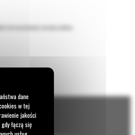
kkim lub umiarkowanie twardym podłożu.
Państwa dane
cookies w tej
rawienie jakości
 gdy łączą się
wanych usług