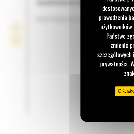
Zaprojektowane do różnych zastosowań i materi
dostosowanych
prowadzenia ba
KONSTRUKCJA ŁYŻKI
użytkowników I
Państwo zgo
zmienić p
szczegółowych i
prywatności. W
znal
OK, ak