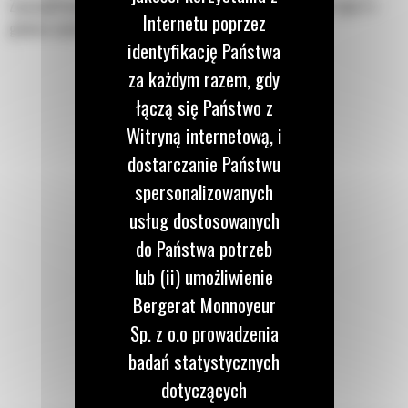
Zaprojektowana z myślą o współpracy ze złączem osprzętu typu S i
Internetu poprzez
głowico wychylno-obrotową.
identyfikację Państwa
za każdym razem, gdy
łączą się Państwo z
Witryną internetową, i
dostarczanie Państwu
spersonalizowanych
usług dostosowanych
do Państwa potrzeb
lub (ii) umożliwienie
Bergerat Monnoyeur
Sp. z o.o prowadzenia
badań statystycznych
dotyczących