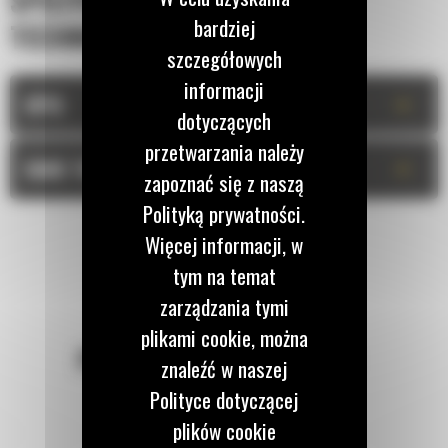
SPECYFIKACJA
bardziej
TECHNICZNA
szczegółowych
informacji
+
OPIS
dotyczących
przetwarzania należy
+
DANE TECHNICZNE
zapoznać się z naszą
Polityką prywatności.
Więcej informacji, w
tym na temat
zarządzania tymi
plikami cookie, można
POZOSTAŃMY W KONTAKCIE
znaleźć w naszej
Polityce dotyczącej
plików cookie