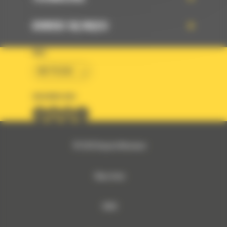
DOWIEDZ SIĘ WIĘCEJ
KRAJ
BM POLSKA
OBSERWUJ NAS
© 2026 Bergerat-Monnoyeur
Mapa strony
RODO