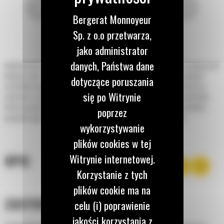
Bergerat Monnoyeur
Sp. z o.o przetwarza,
jako administrator
danych, Państwa dane
Łyżki do kopania o profilu skandynawskim do minikoparek Cat® idealnie nadają się do
kopania rowów, ogólnych prac związanych z wykopami i zasypywania w glebach
dotyczące poruszania
wszystkich typów. Mocne boczne płyty trudnościeralne zwiększają odporność na
się po Witrynie
ścieranie w wymagających zastosowaniach. Elementy takie, jak dłuższy spód łyżki,
krótszy promień zrzutu i płaska konstrukcja rury skrętnej sprawiają, że idealnie
poprzez
pasują do złącza osprzętu typu S i systemu głowic obrotowo-wychylnych.
wykorzystywanie
plików cookies w tej
Witrynie internetowej.
OPIS
Korzystanie z tych
plików cookie ma na
ZASTOSOWANIE
celu (i) poprawienie
jakości korzystania z