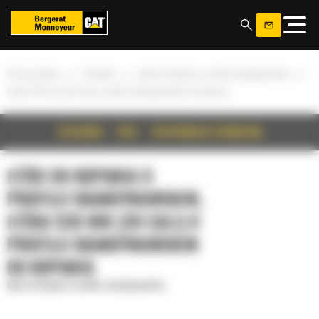
Panel zarządzania plikami cookies
»
»
»
Strona główna
Produkty
Łyżki do kopania o profilu skandynawskim
Łyżka 520 mm (20 cali) o profilu skandynawskim do kopania
SZCZEGÓŁY
OPIS
SPECYFIKACJA TECHNICZNA
ŁYŻKI DO KOPANIA O
PROFILU SKANDYNAWSKIM,
ŁYŻKA 520 MM (20 CALI) O
PROFILU SKANDYNAWSKIM
DO KOPANIA
Łyżki do kopania o profilu skandynawskim