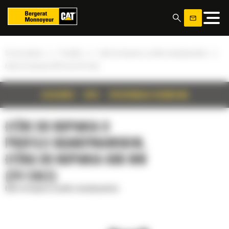
Panel zarządzania plikami cookies
»
»
»
Strona główna
Produkty
Łyżki do kopania o profilu skandynawskim
Łyżka do kopania 600 mm (24 cale)
SZCZEGÓŁY
OPIS
SPECYFIKACJA TECHNICZNA
ŁYŻKI DO KOPANIA O
PROFILU SKANDYNAWSKIM,
ŁYŻKA DO KOPANIA 600 MM
(24 CALE)
Łyżki do kopania o profilu skandynawskim