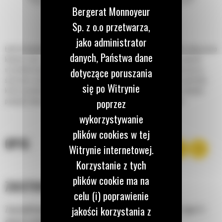
Bergerat Monnoyeur
Sp. z o.o przetwarza,
jako administrator
Łyżki do kopania o profilu skandynawskim do minikoparek Cat® idealnie nadają się do
danych, Państwa dane
kopania rowów, ogólnych prac związanych z wykopami i zasypywania w glebach
wszystkich typów. Mocne boczne płyty trudnościeralne zwiększają odporność na
dotyczące poruszania
ścieranie w wymagających zastosowaniach. Elementy takie, jak dłuższy spód łyżki,
się po Witrynie
krótszy promień zrzutu i płaska konstrukcja rury skrętnej sprawiają, że idealnie
poprzez
pasują do złącza osprzętu typu S i systemu głowic obrotowo-wychylnych.
wykorzystywanie
plików cookies w tej
OPIS
Witrynie internetowej.
Korzystanie z tych
plików cookie ma na
ZASTOSOWANIE
celu (i) poprawienie
jakości korzystania z
Zaprojektowana z myślą o współpracy ze złączem osprzętu typu S i
głowico wychylno-obrotową.