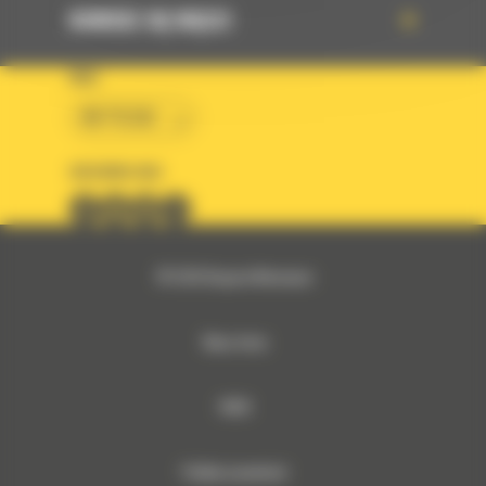
DOWIEDZ SIĘ WIĘCEJ
KRAJ
BM POLSKA
OBSERWUJ NAS
© 2026 Bergerat-Monnoyeur
Mapa strony
RODO
Polityka prywatności