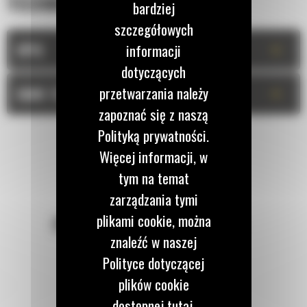
TECHNICZNA
bardziej
szczegółowych
+
informacji
OPIS
dotyczących
przetwarzania należy
+
DANE TECHNICZNE
zapoznać się z naszą
Polityką prywatności.
Więcej informacji, w
tym na temat
zarządzania tymi
plikami cookie, można
POZOSTAŃMY W KONTAKCIE
znaleźć w naszej
Polityce dotyczącej
plików cookie
dostępnej tutaj.