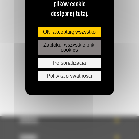
plików cookie
dostępnej tutaj.
Zadzwoń do nas
OK, akceptuję wszystko
122 100 122
Zablokuj wszystkie pliki
cookies
Napisz do nas
Personalizacja
WYŚLIJ WIADOMOŚĆ
Polityka prywatności
OFERTA
SERWIS