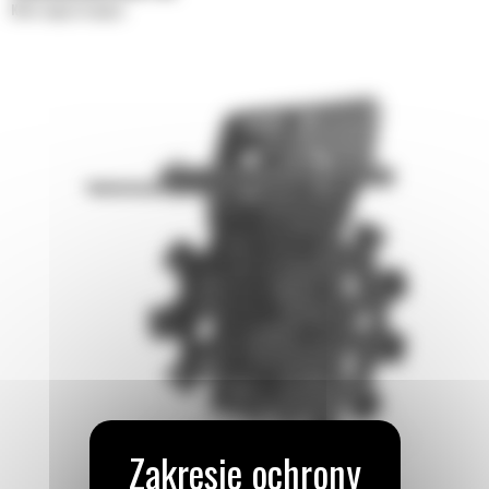
Koła zagęszczające