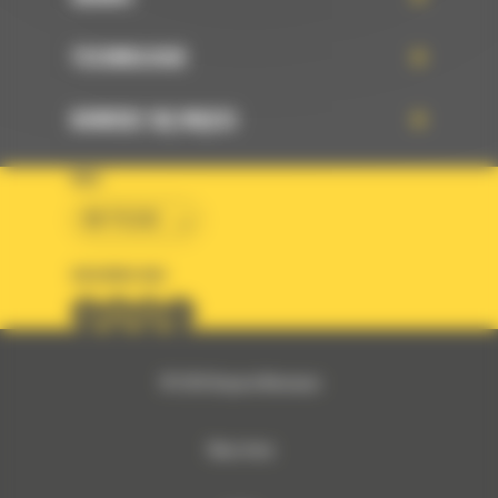
TECHNOLOGIE
DOWIEDZ SIĘ WIĘCEJ
KRAJ
BM POLSKA
OBSERWUJ NAS
© 2026 Bergerat-Monnoyeur
Mapa strony