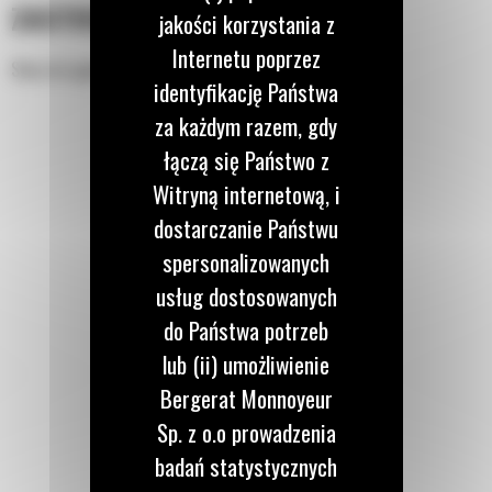
ZASTOSOWANIE
jakości korzystania z
Internetu poprzez
Służy do ugniatania rowów i łatwego zasypywania.
identyfikację Państwa
za każdym razem, gdy
łączą się Państwo z
Witryną internetową, i
dostarczanie Państwu
spersonalizowanych
usług dostosowanych
do Państwa potrzeb
lub (ii) umożliwienie
Bergerat Monnoyeur
Sp. z o.o prowadzenia
badań statystycznych