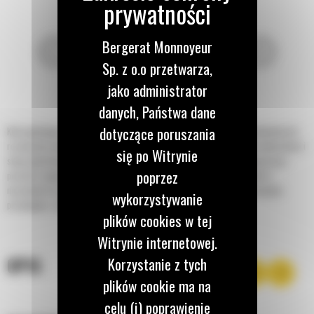
Bergerat Monnoyeur
Sp. z o.o przetwarza,
jako administrator
danych, Państwa dane
dotyczące poruszania
Koła ugniatające Cat® do koparko-ładowarek i minikoparek stanowią ekonomiczne
rozwiązanie ugniatania rowów. Koła są wyposażone w łożyska stożkowe wałeczkowe i
się po Witrynie
stopy ugniatające z rolkami z nieruchomymi kołkami, co zapewnia płynną pracę i
poprzez
pozwala osiągnąć wysoki stopień zagęszczenia. Osiągnięcie zagęszczenia w
normalnych warunkach glebowych wymaga zazwyczaj od sześciu do dziesięciu
wykorzystywanie
przebiegów, zależnie od wymaganego stopnia zagęszczenia.
plików cookies w tej
Witrynie internetowej.
OPIS
Korzystanie z tych
plików cookie ma na
celu (i) poprawienie