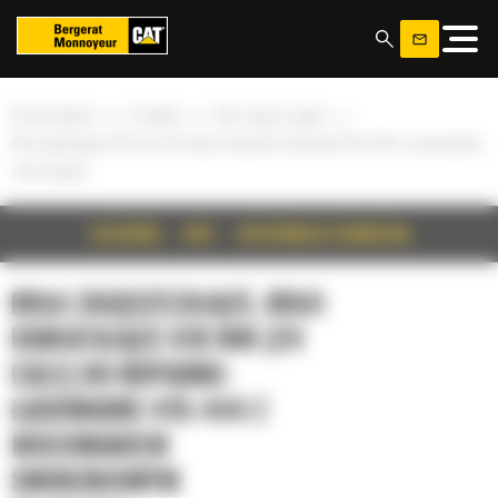
Panel zarządzania plikami cookies
»
»
»
Strona główna
Produkty
Koła zagęszczające
Koło ugniatające 610 mm (24 cale) do koparko-ładowarki 415-444 z mocowaniem
sworzniowym
SZCZEGÓŁY
OPIS
SPECYFIKACJA TECHNICZNA
KOŁA ZAGĘSZCZAJĄCE, KOŁO
UGNIATAJĄCE 610 MM (24
CALE) DO KOPARKO-
ŁADOWARKI 415-444 Z
MOCOWANIEM
SWORZNIOWYM