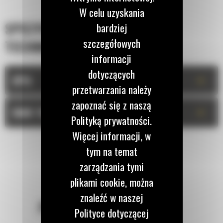
W celu uzyskania
SPECYFIKACJA
bardziej
szczegółowych
TECHNICZNA
informacji
dotyczących
+
OPIS
przetwarzania należy
zapoznać się z naszą
+
DANE TECHNICZNE
Polityką prywatności.
Więcej informacji, w
tym na temat
zarządzania tymi
plikami cookie, można
znaleźć w naszej
POZOSTAŃMY W KONTAKCIE
Polityce dotyczącej