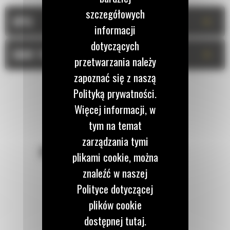
szczegółowych
+
OPIS
informacji
dotyczących
+
DANE TECHNICZNE
przetwarzania należy
zapoznać się z naszą
Polityką prywatności.
Więcej informacji, w
tym na temat
zarządzania tymi
POZOSTAŃMY W KONTAKCIE
plikami cookie, można
znaleźć w naszej
Polityce dotyczącej
plików cookie
dostępnej tutaj.
Zadzwoń do nas