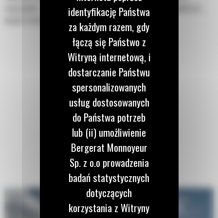
związanych z wykopami w budownictwie, kształtowaniu krajobrazu i
identyfikację Państwa
innych zastosowaniach.
za każdym razem, gdy
łączą się Państwo z
Witryną internetową, i
dostarczanie Państwu
spersonalizowanych
usług dostosowanych
do Państwa potrzeb
lub (ii) umożliwienie
Bergerat Monnoyeur
Sp. z o.o prowadzenia
badań statystycznych
dotyczących
korzystania z Witryny