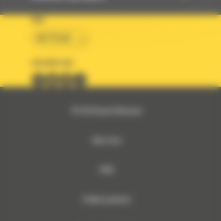
KRAJ
BM POLSKA
OBSERWUJ NAS
© 2026 Bergerat-Monnoyeur
Mapa strony
RODO
Polityka prywatności