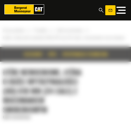
Panel zarządzania plikami cookies
»
»
»
Strona główna
Produkty
Łyżki wzmocnione
Łyżka o dużej wytrzymałości (HD) 610 mm (24 cale) z mocowaniem sworzniowym
SZCZEGÓŁY
OPIS
SPECYFIKACJA TECHNICZNA
ŁYŻKI WZMOCNIONE, ŁYŻKA
O DUŻEJ WYTRZYMAŁOŚCI
(HD) 610 MM (24 CALE) Z
MOCOWANIEM
SWORZNIOWYM
Łyżki wzmocnione