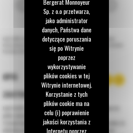
Bergerat Monnoyeur
Sp. z o.o przetwarza,
jako administrator
danych, Państwa dane
dotyczące poruszania
Łyżki Cat® o dużej wytrzymałości (HD) do koparko-ładowarek są doskonale
dostosowane do gleby zawierającej odłamki skalne oraz do rozbijania i usuwania
się po Witrynie
twardego materiału.
poprzez
wykorzystywanie
plików cookies w tej
OPIS
Witrynie internetowej.
ZASTOSOWANIE
Korzystanie z tych
plików cookie ma na
Łyżki Cat® o dużej wytrzymałości są doskonale dostosowane do
celu (i) poprawienie
gleby zawierającej odłamki skalne oraz do rozbijania i
jakości korzystania z
transportowania twardego materiału. Idealne do kopania rowów, do
Internetu poprzez
układania mediów, fundamentów, zasypywania i ogólnych prac