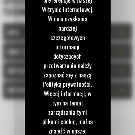
SPECYFIKACJA
Witrynie internetowej.
TECHNICZNA
W celu uzyskania
bardziej
+
OPIS
szczegółowych
informacji
+
DANE TECHNICZNE
dotyczących
przetwarzania należy
+
WYPOSAŻENIE STANDARDOWE
zapoznać się z naszą
Polityką prywatności.
+
WYPOSAŻENIE OPCJONALNE
Więcej informacji, w
tym na temat
zarządzania tymi
plikami cookie, można
znaleźć w naszej