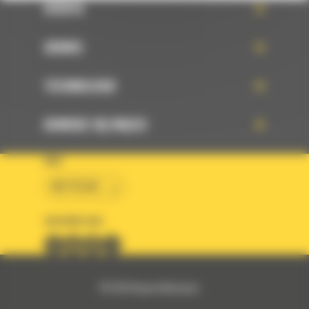
OFERTA
SERWIS
TECHNOLOGIE
DOWIEDZ SIĘ WIĘCEJ
KRAJ
BM POLSKA
OBSERWUJ NAS
© 2026 Bergerat-Monnoyeur