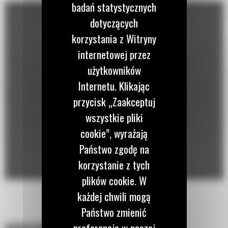
badań statystycznych
Estymator ładowności Cat® do zgarniarek to rozwiązanie do robót
dotyczących
ziemnych zapewniające
korzystania z Witryny
optymalną ładowność i wydajność w miejscu pracy. Funkcja
Estymatora ładowności umożliwia ważenie
internetowej przez
podczas jazdy dzięki wykorzystaniu ciśnienia w siłowniku podnośnika
użytkowników
komory podczas
Internetu. Klikając
segmentu załadowanego ciągnika. Estymator jest zoptymalizowany
przycisk „Zaakceptuj
do pracy
w połączeniu z asystentem sekwencji, który pozwala zwiększyć
wszystkie pliki
wydajność pracy operatora
cookie”, wyrażają
przy mniejszym nakładzie sił.
Państwo zgodę na
korzystanie z tych
plików cookie. W
każdej chwili mogą
Państwo zmienić
preferencje w naszej