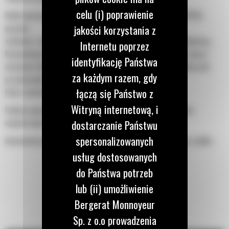
celu (i) poprawienie
Elektroniczny układ sterowania zwiększający wydajność (APECS)
jakości korzystania z
pozwala
silnikowi i skrzyni biegów komunikować się z wysoką dokładnością.
Internetu poprzez
Komunikacja ta pozwala maszynie na lepsze wykorzystanie mocy i
identyfikację Państwa
momentu obrotowego wytwarzanego przez silnik. Rezultatem jest
za każdym razem, gdy
przeniesienie większej
łączą się Państwo z
ilości materiału.
Witryną internetową, i
Funkcja ograniczenia prędkości maszyny zastępuje włączenie
najwyższego biegu.
dostarczanie Państwu
spersonalizowanych
Automatyczne zabezpieczenie przed przeciążeniem pomaga szybko
doprowadzić przekładnię do temperatury roboczej podczas
usług dostosowanych
rozruchu w niskich temperaturach.
do Państwa potrzeb
Zwiększ produktywność dzięki funkcji szacowania ładowności (
lub (ii) umożliwienie
wyposażenie opcjonalne). Funkcja estymatora ładowności uruchamia
Bergerat Monnoyeur
się automatycznie, kiedy maszyna jest
Sp. z o.o prowadzenia
zamówiona z Asystentem sekwencji.