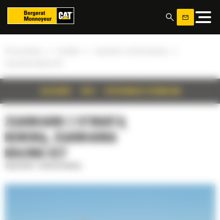
Panel zarządzania plikami cookies
»
»
»
Strona główna
Produkty
Zgarniarki z otwartą komorą
Zgarniarka kołowa 627
SZCZEGÓŁY
OPIS
SPECYFIKACJA TECHNICZNA
ZGARNIARKI Z OTWARTĄ
KOMORĄ, ZGARNIARKA
KOŁOWA 627
Zgarniarki z otwartą komorą