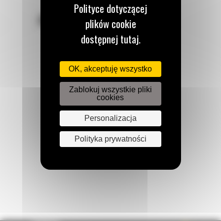
Polityce dotyczącej
POZOSTAŃMY W KONTAKCIE
plików cookie
dostępnej tutaj.
OK, akceptuję wszystko
Zadzwoń do nas
Zablokuj wszystkie pliki
122 100 122
cookies
Personalizacja
Napisz do nas
Polityka prywatności
WYŚLIJ WIADOMOŚĆ