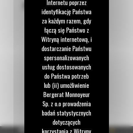
Internetu poprzez
POZOSTAŃMY W KONTAKCIE
identyfikację Państwa
za każdym razem, gdy
łączą się Państwo z
Witryną internetową, i
Zadzwoń do nas
dostarczanie Państwu
122 100 122
spersonalizowanych
usług dostosowanych
Napisz do nas
do Państwa potrzeb
WYŚLIJ WIADOMOŚĆ
lub (ii) umożliwienie
Bergerat Monnoyeur
Sp. z o.o prowadzenia
badań statystycznych
dotyczących
OFERTA
korzystania z Witryny