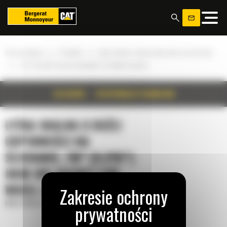
Panel zarządzania plikami cookies
»
»
Strona główna
Produkty
Łyżka skalna o dużej odporności na ścieranie
»
7m³ (9.2yd³) Iron Ore Bucket for Wheel Loaders
SZCZEGÓŁY
SPECYFIKACJA TECHNICZNA
ŁYŻKA SKALNA O DUŻEJ
ODPORNOŚCI NA
ŚCIERANIE, 7M³ (9.2YD³)
IRON ORE BUCKET FOR
WHEEL LOADERS
Łyżka skalna o dużej odporności na ścieranie