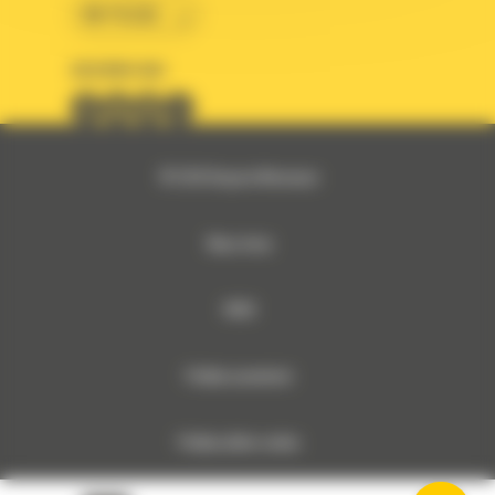
BM POLSKA
OBSERWUJ NAS
© 2026 Bergerat-Monnoyeur
Mapa strony
RODO
Polityka prywatności
Polityka plików cookies