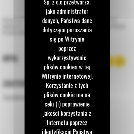
Sp. z o.o przetwarza,
jako administrator
danych, Państwa dane
Łyżki do kopania do minikoparek Cat® idealnie nadają się do kopania rowów,
ogólnych prac związanych z wykopami i zasypywania w miękkim lub umiarkowanie
dotyczące poruszania
twardym podłożu.
się po Witrynie
poprzez
wykorzystywanie
OPIS
plików cookies w tej
Witrynie internetowej.
ZASTOSOWANIE
Korzystanie z tych
plików cookie ma na
Zaprojektowane do różnych zastosowań i materiałów.
celu (i) poprawienie
jakości korzystania z
Internetu poprzez
identyfikację Państwa