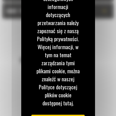
informacji
+
DANE TECHNICZNE
dotyczących
przetwarzania należy
zapoznać się z naszą
Polityką prywatności.
Więcej informacji, w
tym na temat
POZOSTAŃMY W KONTAKCIE
zarządzania tymi
plikami cookie, można
znaleźć w naszej
Polityce dotyczącej
plików cookie
Zadzwoń do nas
122 100 122
dostępnej tutaj.