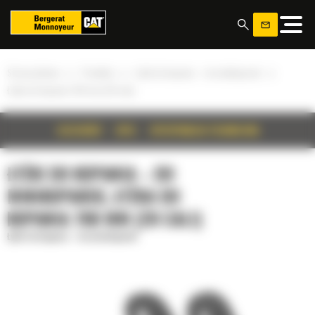
Panel zarządzania plikami cookies
»
»
»
Strona główna
Produkty
Łyżki do kopania – do minikoparek
Łyżka do kopania 700 mm (28 cali)
SZCZEGÓŁY
OPIS
SPECYFIKACJA TECHNICZNA
ŁYŻKI DO KOPANIA – DO
MINIKOPAREK, ŁYŻKA DO
KOPANIA 700 MM (28 CALI)
Łyżki do kopania – do minikoparek