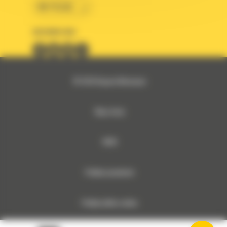
BM POLSKA
OBSERWUJ NAS
© 2026 Bergerat-Monnoyeur
Mapa strony
RODO
Polityka prywatności
Polityka plików cookies