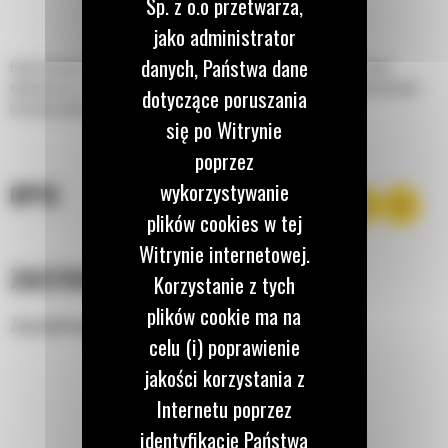
Sp. z o.o przetwarza,
jako administrator
danych, Państwa dane
Łyżki do kopania do minikoparek Cat® idealnie nadają się do kopania rowów,
ogólnych prac związanych z wykopami i zasypywania w miękkim lub umiarkowanie
dotyczące poruszania
twardym podłożu.
się po Witrynie
poprzez
wykorzystywanie
OPIS
plików cookies w tej
Witrynie internetowej.
ZASTOSOWANIE
Korzystanie z tych
plików cookie ma na
Zaprojektowane do różnych zastosowań i materiałów.
celu (i) poprawienie
jakości korzystania z
Internetu poprzez
identyfikację Państwa