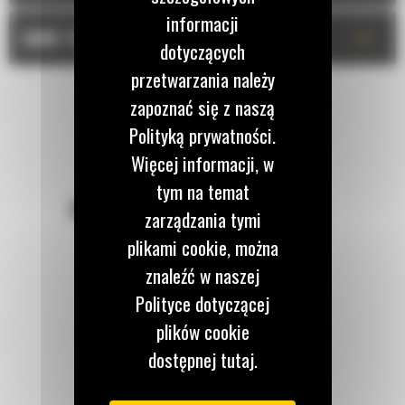
informacji
+
DANE TECHNICZNE
dotyczących
przetwarzania należy
zapoznać się z naszą
Polityką prywatności.
Więcej informacji, w
tym na temat
POZOSTAŃMY W KONTAKCIE
zarządzania tymi
plikami cookie, można
znaleźć w naszej
Polityce dotyczącej
plików cookie
Zadzwoń do nas
122 100 122
dostępnej tutaj.