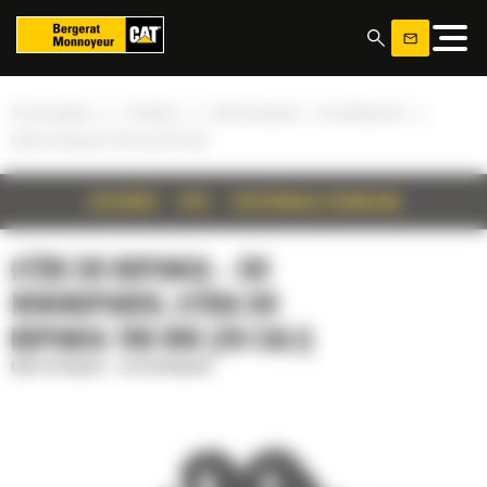
Panel zarządzania plikami cookies
»
»
»
Strona główna
Produkty
Łyżki do kopania – do minikoparek
Łyżka do kopania 700 mm (28 cali)
SZCZEGÓŁY
OPIS
SPECYFIKACJA TECHNICZNA
ŁYŻKI DO KOPANIA – DO
MINIKOPAREK, ŁYŻKA DO
KOPANIA 700 MM (28 CALI)
Łyżki do kopania – do minikoparek