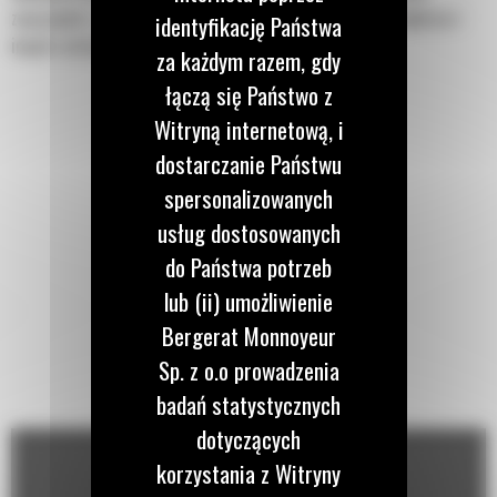
związanych z wykopami w budownictwie, kształtowaniu krajobrazu i
identyfikację Państwa
innych zastosowaniach.
za każdym razem, gdy
łączą się Państwo z
Witryną internetową, i
dostarczanie Państwu
spersonalizowanych
usług dostosowanych
do Państwa potrzeb
lub (ii) umożliwienie
Bergerat Monnoyeur
Sp. z o.o prowadzenia
badań statystycznych
dotyczących
korzystania z Witryny