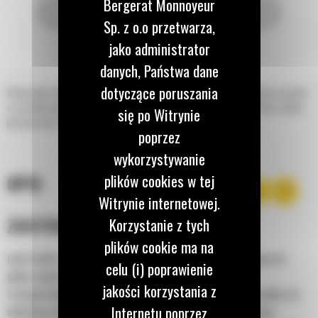
Bergerat Monnoyeur
Sp. z o.o przetwarza,
jako administrator
danych, Państwa dane
dotyczące poruszania
Wzmocnione łyżki do minikoparek Cat® zapewniają maksymalną wydajność i wartość
w szerokiej gamie zastosowań obejmujących materiały o średniej ścierności, takich
się po Witrynie
jak mieszana ziemia, glina i skały.
poprzez
wykorzystywanie
plików cookies w tej
OPIS
Witrynie internetowej.
ZASTOSOWANIE
Korzystanie z tych
plików cookie ma na
Łyżki Cat® o dużej wytrzymałości są doskonale dostosowane do
celu (i) poprawienie
gleby zawierającej odłamki skalne oraz do rozbijania i
jakości korzystania z
transportowania twardego materiału. Idealne do kopania rowów, do
Internetu poprzez
układania mediów, fundamentów, zasypywania i ogólnych prac