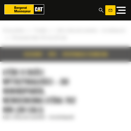
Panel zarządzania plikami cookies
»
»
Strona główna
Produkty
Łyżki o dużej wytrzymałości – do minikoparek
»
Wzmocniona łyżka 762 mm (30 cali)
SZCZEGÓŁY
OPIS
SPECYFIKACJA TECHNICZNA
ŁYŻKI O DUŻEJ
WYTRZYMAŁOŚCI – DO
MINIKOPAREK,
WZMOCNIONA ŁYŻKA 762
MM (30 CALI)
Łyżki o dużej wytrzymałości – do minikoparek