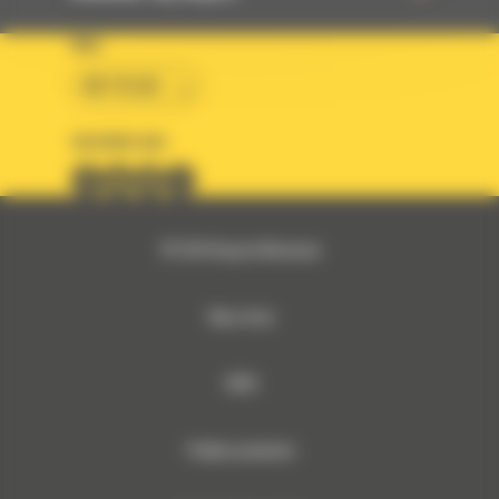
KRAJ
BM POLSKA
OBSERWUJ NAS
© 2026 Bergerat-Monnoyeur
Mapa strony
RODO
Polityka prywatności