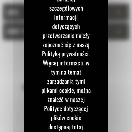
szczegółowych
+
OPIS
informacji
dotyczących
+
DANE TECHNICZNE
przetwarzania należy
zapoznać się z naszą
Polityką prywatności.
Więcej informacji, w
tym na temat
zarządzania tymi
POZOSTAŃMY W KONTAKCIE
plikami cookie, można
znaleźć w naszej
Polityce dotyczącej
plików cookie
dostępnej tutaj.
Zadzwoń do nas